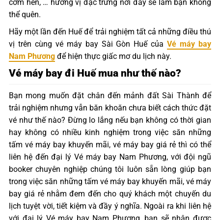
cơm hến, … hương vị đặc trưng nơi đây sẽ làm bạn không
thể quên.
Hãy một lần đến Huế để trải nghiệm tất cả những điều thú
vị trên cùng vé máy bay Sài Gòn Huế của
Vé máy bay
Nam Phương
để hiện thực giấc mơ du lịch này.
Vé máy bay đi Huế mua như thế nào?
Bạn mong muốn đặt chân đến mảnh đất Sài Thành để
trải nghiệm nhưng vẫn băn khoăn chưa biết cách thức đặt
vé như thế nào? Đừng lo lắng nếu bạn không có thời gian
hay không có nhiều kinh nghiệm trong việc săn những
tấm vé máy bay khuyến mãi, vé máy bay giá rẻ thì có thể
liên hệ đến đại lý Vé máy bay Nam Phương, với đội ngũ
booker chuyên nghiệp chúng tôi luôn sẵn lòng giúp bạn
trong việc săn những tấm vé máy bay khuyến mãi, vé máy
bay giá rẻ nhằm đem đến cho quý khách một chuyến du
lịch tuyệt vời, tiết kiệm và đầy ý nghĩa. Ngoài ra khi liên hệ
với đại lý Vé máy bay Nam Phương, bạn sẽ nhận được