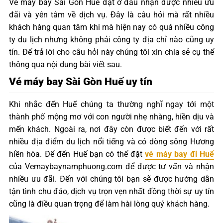
Vé máy bay Sài Gòn Huế đặt ở đâu nhận được nhiều ưu
đãi và yên tâm về dịch vụ. Đây là câu hỏi mà rất nhiều
khách hàng quan tâm khi mà hiện nay có quá nhiều công
ty du lịch nhưng không phải công ty địa chỉ nào cũng uy
tín. Để trả lời cho câu hỏi này chúng tôi xin chia sẻ cụ thể
thông qua nội dung bài viết sau.
Vé máy bay Sài Gòn Huế uy tín
Khi nhắc đến Huế chúng ta thường nghĩ ngay tới một
thành phố mộng mơ với con người nhẹ nhàng, hiền dịu và
mến khách. Ngoài ra, nơi đây còn được biết đến với rất
nhiều địa điểm du lịch nổi tiếng và có dòng sông Hương
hiền hòa. Để đến Huế bạn có thể đặt
vé máy bay đi Huế
của Vemaybaynamphuong.com để được tư vấn và nhận
nhiều ưu đãi. Đến với chúng tôi bạn sẽ được hướng dẫn
tận tình chu đáo, dịch vụ trọn vẹn nhất đồng thời sự uy tín
cũng là điều quan trọng để làm hài lòng quý khách hàng.