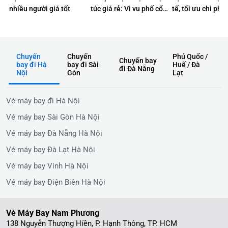
nhiều người giá tốt
túc giá rẻ: Vi vu phố cổ
tế, tối ưu chi phí
không lo về giá
Chuyến
Chuyến
Phú Quốc /
Chuyến bay
bay đi Hà
bay đi Sài
Huế / Đà
đi Đà Nẵng
Nội
Gòn
Lạt
Vé máy bay đi Hà Nội
Vé máy bay Sài Gòn Hà Nội
Vé máy bay Đà Nẵng Hà Nội
Vé máy bay Đà Lạt Hà Nội
Vé máy bay Vinh Hà Nội
Vé máy bay Điện Biên Hà Nội
Vé Máy Bay Nam Phương
138 Nguyễn Thượng Hiền, P. Hạnh Thông, TP. HCM