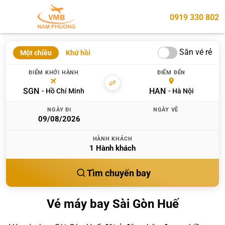
0919 330 802
Săn vé rẻ
Một chiều
Khứ hồi
ĐIỂM KHỞI HÀNH
ĐIỂM ĐẾN
SGN
HAN
Hồ Chí Minh
Hà Nội
NGÀY ĐI
NGÀY VỀ
HÀNH KHÁCH
1
Hành khách
Tìm chuyến bay
Vé máy bay Sài Gòn Huế