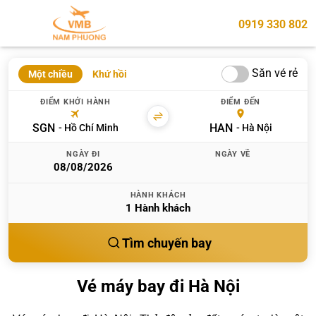
0919 330 802
Săn vé rẻ
Một chiều
Khứ hồi
ĐIỂM KHỞI HÀNH
ĐIỂM ĐẾN
SGN
HAN
Hồ Chí Minh
Hà Nội
NGÀY ĐI
NGÀY VỀ
HÀNH KHÁCH
1
Hành khách
Tìm chuyến bay
Vé máy bay đi Hà Nội