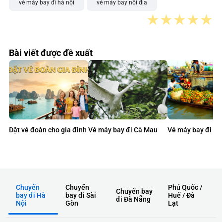
vé máy bay đi hà nội
vé máy bay nội địa
★
★
★
★
★
Bài viết được đề xuất
Đặt vé đoàn cho gia đình
Vé máy bay đi Cà Mau
Vé máy bay đi C
Chuyến
Chuyến
Phú Quốc /
Chuyến bay
bay đi Hà
bay đi Sài
Huế / Đà
đi Đà Nẵng
Nội
Gòn
Lạt