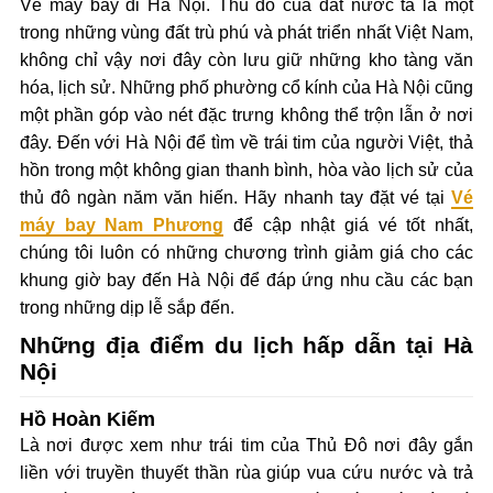
Vé máy bay đi Hà Nội. Thủ đô của đất nước ta là một
trong những vùng đất trù phú và phát triển nhất Việt Nam,
không chỉ vậy nơi đây còn lưu giữ những kho tàng văn
hóa, lịch sử. Những phố phường cổ kính của Hà Nội cũng
một phần góp vào nét đặc trưng không thể trộn lẫn ở nơi
đây. Đến với Hà Nội để tìm về trái tim của người Việt, thả
hồn trong một không gian thanh bình, hòa vào lịch sử của
thủ đô ngàn năm văn hiến. Hãy nhanh tay đặt vé tại
Vé
máy bay Nam Phương
để cập nhật giá vé tốt nhất,
chúng tôi luôn có những chương trình giảm giá cho các
khung giờ bay đến Hà Nội để đáp ứng nhu cầu các bạn
trong những dịp lễ sắp đến.
Những địa điểm du lịch hấp dẫn tại Hà
Nội
Hồ Hoàn Kiếm
Là nơi được xem như trái tim của Thủ Đô nơi đây gắn
liền với truyền thuyết thần rùa giúp vua cứu nước và trả