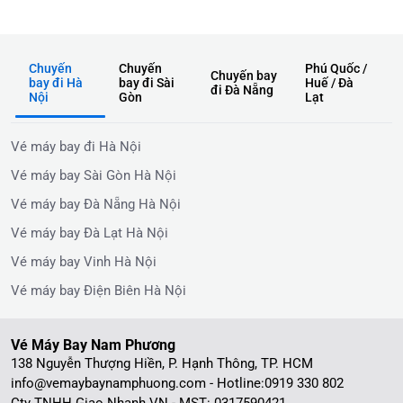
không lo về giá
Chuyến
Chuyến
Phú Quốc /
Chuyến bay
bay đi Hà
bay đi Sài
Huế / Đà
đi Đà Nẵng
Nội
Gòn
Lạt
Vé máy bay đi Hà Nội
Vé máy bay Sài Gòn Hà Nội
Vé máy bay Đà Nẵng Hà Nội
Vé máy bay Đà Lạt Hà Nội
Vé máy bay Vinh Hà Nội
Vé máy bay Điện Biên Hà Nội
Vé Máy Bay Nam Phương
138 Nguyễn Thượng Hiền, P. Hạnh Thông, TP. HCM
info@vemaybaynamphuong.com - Hotline:
0919 330 802
Cty TNHH Giao Nhanh VN - MST: 0317590421