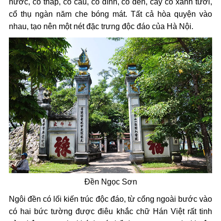
nước, có tháp, có cầu, có đình, có đền, cây cỏ xanh tươi,
cổ thụ ngàn năm che bóng mát. Tất cả hòa quyện vào
nhau, tạo nên một nét đặc trưng độc đáo của Hà Nội.
Đền Ngọc Sơn
Ngôi đền có lối kiến trúc độc đáo, từ cổng ngoài bước vào
có hai bức tường được điêu khắc chữ Hán Việt rất tinh