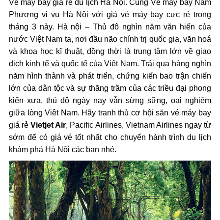
Vé máy bay giá rẻ du lịch Hà Nội. Cùng Vé máy bay Nam
Phương vi vu Hà Nội với giá vé máy bay cực rẻ trong
tháng 3 này. Hà nội – Thủ đô nghìn năm văn hiến của
nước Việt Nam ta, nơi đầu não chính trị quốc gia, văn hoá
và khoa học kĩ thuật, đồng thời là trung tâm lớn về giao
dịch kinh tế và quốc tế của Việt Nam. Trải qua hàng nghìn
năm hình thành và phát triển, chứng kiến bao trận chiến
lớn của dân tộc và sự thăng trầm của các triều đại phong
kiến xưa, thủ đô ngày nay vẫn sừng sững, oai nghiêm
giữa lòng Việt Nam. Hãy tranh thủ cơ hội săn vé máy bay
giá rẻ
Vietjet Air
, Pacific Airlines, Vietnam Airlines ngay từ
sớm để có giá vé tốt nhất cho chuyến hành trình du lịch
khám phá Hà Nội các bạn nhé.