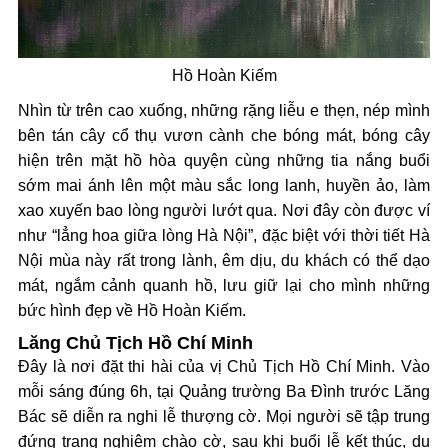
Hồ Hoàn Kiếm
Nhìn từ trên cao xuống, những rặng liễu e thẹn, nép mình
bên tán cây cổ thụ vươn cành che bóng mát, bóng cây
hiện trên mặt hồ hòa quyện cùng những tia nắng buổi
sớm mai ánh lên một màu sắc long lanh, huyền ảo, làm
xao xuyến bao lòng người lướt qua. Nơi đây còn được ví
như “lẳng hoa giữa lòng Hà Nội”, đặc biệt với thời tiết Hà
Nội mùa này rất trong lành, êm dịu, du khách có thể dạo
mát, ngắm cảnh quanh hồ, lưu giữ lại cho mình những
bức hình đẹp về Hồ Hoàn Kiếm.
Lăng Chủ Tịch Hồ Chí Minh
Đây là nơi đặt thi hài của vị Chủ Tịch Hồ Chí Minh. Vào
mỗi sáng đúng 6h, tại Quảng trường Ba Đình trước Lăng
Bác sẽ diễn ra nghi lễ thượng cờ. Mọi người sẽ tập trung
đứng trang nghiêm chào cờ, sau khi buổi lễ kết thúc, du