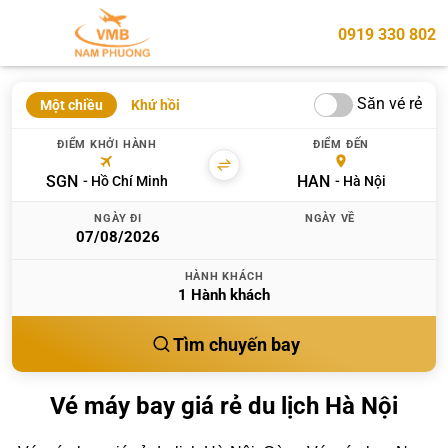
0919 330 802
Săn vé rẻ
Một chiều
Khứ hồi
ĐIỂM KHỞI HÀNH
ĐIỂM ĐẾN
SGN
HAN
Hồ Chí Minh
Hà Nội
NGÀY ĐI
NGÀY VỀ
HÀNH KHÁCH
1
Hành khách
Tìm chuyến bay
Vé máy bay giá rẻ du lịch Hà Nội