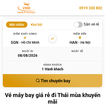
0919 330 802
Săn vé rẻ
Một chiều
Khứ hồi
ĐIỂM KHỞI HÀNH
ĐIỂM ĐẾN
SGN
HAN
Hồ Chí Minh
Hà Nội
NGÀY ĐI
NGÀY VỀ
HÀNH KHÁCH
1
Hành khách
Tìm chuyến bay
Vé máy bay giá rẻ đi Thái mùa khuyến
mãi