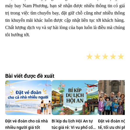
máy bay Nam Phương, bạn sẽ nhận được nhiều thông tin có giá
trị trong việc tìm chuyến bay, đặt giữ chỗ cũng như nhiều thông
tin khuyến mãi khác luôn được cập nhật liên tục tới khách hàng.
Chất lượng dịch vụ và sự hài lòng của bạn luôn là điều mà chúng
tôi hướng tới.
★
★
★
★
★
Bài viết được đề xuất
Đặt vé đoàn cho cả nhà
Bí kíp du lịch Hội An tự
Đặt vé đoàn nội 
nhiều người giá tốt
túc giá rẻ: Vi vu phố cổ
tế, tối ưu chi phí