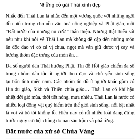
Những cô gái Thái xinh đẹp
Nhắc đến Thái Lan là nhắc đến một vương quốc với những ngôi
đền biểu trưng cho nền văn hoá nông nghiệp và Phật giáo, một
“Đất nước của những nụ cười” thân thiện. Nhưng thật thiếu sót
nếu như khi nói về Thái Lan mà không đề cập đến những món
ăn độc đáo vì có cả vị chua, ngọt mà vẫn giữ dược vị cay và
hương thơm đặc trưng của món ăn…
Đa số người dân Thái hướng Phật. Tín đồ Hồi giáo chiếm đa số
trong nhóm dân tộc ít người theo đạo và chủ yếu sinh sống
tại bốn tỉnh miền nam. Các nhóm tín đồ ít người khác gồm có
Hin-đu giáo, Sikh và Thiên chúa giáo… Thái Lan có khí hậu
nhiệt đới gió mùa, thời tiết nóng, mưa nhiều. Thái Lan là nước có
nhiều loại động vật quý hiếm trên thế giới sinh sống, nổi bật nhất
là voi và bò tót khổng lồ. Hiện nay có rất nhiều loài đang đứng
trước nguy cơ diệt chủng do nạn săn trộm và phá rừng.
Đất nước của xứ sở Chùa Vàng