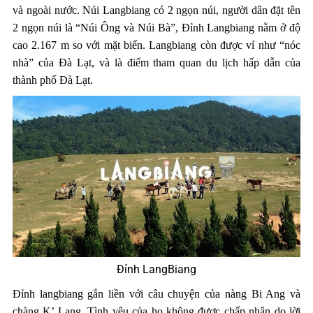
và ngoài nước. Núi Langbiang có 2 ngọn núi, người dân đặt tên
2 ngọn núi là “Núi Ông và Núi Bà”, Đỉnh Langbiang nằm ở độ
cao 2.167 m so với mặt biển. Langbiang còn được ví như “nóc
nhà” của Đà Lạt, và là điểm tham quan du lịch hấp dẫn của
thành phố Đà Lạt.
Đỉnh LangBiang
Đỉnh langbiang gắn liền với câu chuyện của nàng Bi Ang và
chàng K’ Lang. Tình yêu của họ không được chấp nhận do lời