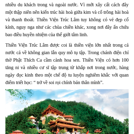
nhiều du khách trong và ngoài nước. Vì mới xây cất cách đây
một thập niên nên kiến trúc hài hoà giữa kim và cổ trông hài hoà
và thanh thoát. Thiền Viện Trúc Lâm tuy không có vẻ đẹp cổ
kính, nguy nga như các chùa chiền khác, xong nơi đây ẩn chứa
bao điều huyền nhiệm của thế giới tâm linh.
Thiền Viện Trúc Lâm được coi là thiền viện lớn nhất trong cả
nước cả về không gian lẫn quy mô tụ tập. Trong chánh điện chỉ
thờ Phật Thích Ca cầm cành hoa sen. Thiền Viện có hơn 100
tăng ni và nhiều cư sĩ tập trung từ khắp nơi trong nước, hàng
ngày đọc kinh theo một chế độ tu luyện nghiêm khắc với quan
điểm triết học: “ trở về soi rọi chính bản thân mình”.