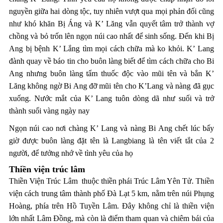
nguyền giữa hai dòng tộc, tuy nhiên vượt qua mọi phản đối cũng
như khó khăn Bị Áng và K’ Lăng vẫn quyết tâm trở thành vợ
chồng và bỏ trốn lên ngọn núi cao nhất để sinh sống. Đến khi Bị
Ang bị bệnh K’ Lắng tìm mọi cách chữa mà ko khỏi. K’ Lang
đành quay về báo tin cho buôn làng biết để tìm cách chữa cho Bi
Ang nhưng buôn làng tẩm thuốc độc vào mũi tên và bắn K’
Lăng không ngờ Bi Ang đỡ mũi tên cho K’Lang và nàng đã gục
xuống. Nước mắt của K’ Lang tuôn dòng dã như suối và trở
thành suối vàng ngày nay
Ngọn núi cao nơi chàng K’ Lang và nàng Bi Ang chết lúc bấy
giờ được buôn làng đặt tên là Langbiang là tên viết tắt của 2
người, để tưởng nhớ về tình yêu của họ
Thiền viện trúc lâm
Thiền Viện Trúc Lâm thuộc thiền phái Trúc Lâm Yên Tử. Thiền
viện cách trung tâm thành phố Đà Lạt 5 km, nằm trên núi Phụng
Hoàng, phía trên Hồ Tuyền Lâm. Đây không chỉ là thiền viện
lớn nhất Lâm Đồng, mà còn là điểm tham quan và chiêm bái của