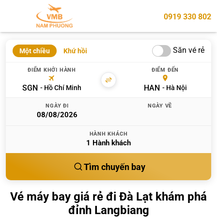
0919 330 802
Săn vé rẻ
Một chiều
Khứ hồi
ĐIỂM KHỞI HÀNH
ĐIỂM ĐẾN
SGN
HAN
Hồ Chí Minh
Hà Nội
NGÀY ĐI
NGÀY VỀ
HÀNH KHÁCH
1
Hành khách
Tìm chuyến bay
Vé máy bay giá rẻ đi Đà Lạt khám phá
đỉnh Langbiang