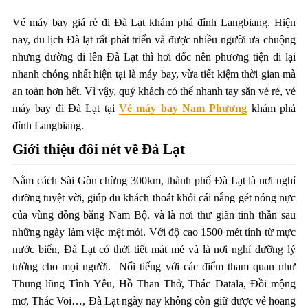
Vé máy bay giá rẻ đi Đà Lạt khám phá đỉnh Langbiang. Hiện
nay, du lịch Đà lạt rất phát triển và được nhiều người ưa chuộng
nhưng đường đi lên Đà Lạt thì hơi dốc nên phương tiện đi lại
nhanh chóng nhất hiện tại là máy bay, vừa tiết kiệm thời gian mà
an toàn hơn hết. Vì vậy, quý khách có thể nhanh tay săn vé rẻ, vé
máy bay đi Đà Lạt tại
Vé máy bay Nam Phương
khám phá
đỉnh Langbiang.
Giới thiệu đôi nét về Đà Lạt
Nằm cách Sài Gòn chừng 300km, thành phố Đà Lạt là nơi nghỉ
dưỡng tuyệt vời, giúp du khách thoát khỏi cái nắng gét nóng nực
của vùng đồng bằng Nam Bộ. và là nơi thư giãn tinh thần sau
những ngày làm việc mệt mỏi. Với độ cao 1500 mét tính từ mực
nước biển, Đà Lạt có thời tiết mát mẻ và là nơi nghỉ dưỡng lý
tưởng cho mọi người. Nổi tiếng với các điểm tham quan như
Thung lũng Tình Yêu, Hồ Than Thở, Thác Datala, Đồi mộng
mơ, Thác Voi…, Đà Lạt ngày nay không còn giữ được vẻ hoang