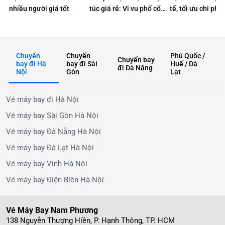
nhiều người giá tốt
túc giá rẻ: Vi vu phố cổ
tế, tối ưu chi phí
không lo về giá
Chuyến
Chuyến
Phú Quốc /
Chuyến bay
bay đi Hà
bay đi Sài
Huế / Đà
đi Đà Nẵng
Nội
Gòn
Lạt
Vé máy bay đi Hà Nội
Vé máy bay Sài Gòn Hà Nội
Vé máy bay Đà Nẵng Hà Nội
Vé máy bay Đà Lạt Hà Nội
Vé máy bay Vinh Hà Nội
Vé máy bay Điện Biên Hà Nội
Vé Máy Bay Nam Phương
138 Nguyễn Thượng Hiền, P. Hạnh Thông, TP. HCM