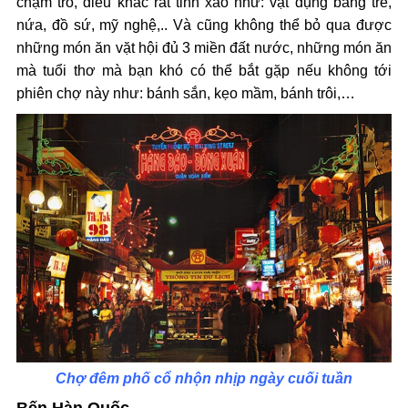
chạm trổ, điêu khắc rất tinh xảo như: vật dụng bằng tre,
nứa, đồ sứ, mỹ nghệ,.. Và cũng không thể bỏ qua được
những món ăn vặt hội đủ 3 miền đất nước, những món ăn
mà tuổi thơ mà bạn khó có thể bắt gặp nếu không tới
phiên chợ này như: bánh sắn, kẹo mầm, bánh trôi,…
Chợ đêm phố cổ nhộn nhịp ngày cuối tuần