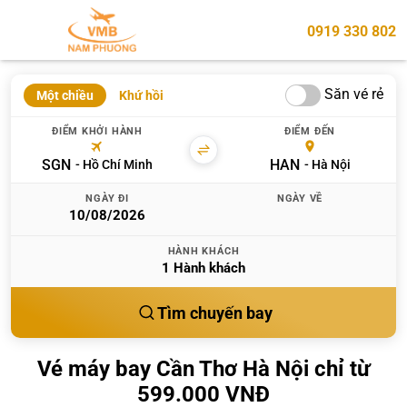
0919 330 802
Săn vé rẻ
Một chiều
Khứ hồi
ĐIỂM KHỞI HÀNH
ĐIỂM ĐẾN
SGN
HAN
Hồ Chí Minh
Hà Nội
NGÀY ĐI
NGÀY VỀ
HÀNH KHÁCH
1
Hành khách
Tìm chuyến bay
Vé máy bay Cần Thơ Hà Nội chỉ từ
599.000 VNĐ