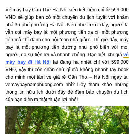
Vé máy bay Cần Thơ Hà Nội siêu tiết kiệm chỉ từ 599.000
VNĐ sẽ giúp bạn có một chuyến du lịch tuyệt vời khám
phá 36 phố phường Hà Nội. Nếu như trước đây, người ta
vẫn coi máy bay là một phương tiện xa xỉ, một phương
tiện mà chỉ dành cho hội “con nhà giàu”. Thì giờ đây, máy
bay là một phương tiện dường như phổ biến với mọi
người, do sự tiện lợi và nhanh chóng. Đặc biệt, khi giá
vé
máy bay đi Hà Nội
lại đang hạ nhiệt chỉ với 599.000
VNĐ, vậy thì còn chần chừ gì mà không nhanh tay book
cho mình một tấm vé giá rẻ Cần Thơ – Hà Nội ngay tại
vemaybaynamphuong.com nhỉ? Hãy tham khảo những
thông tin hữu ích dưới đây để đảm bảo chuyến du lịch
của bạn diễn ra thật thuận lợi nhé!