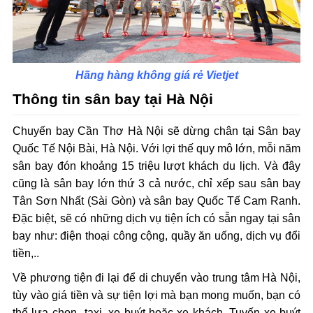
Hãng hàng không giá rẻ Vietjet
Thông tin sân bay tại Hà Nội
Chuyến bay Cần Thơ Hà Nội sẽ dừng chân tại Sân bay
Quốc Tế Nội Bài, Hà Nội. Với lợi thế quy mô lớn, mỗi năm
sân bay đón khoảng 15 triệu lượt khách du lịch. Và đây
cũng là sân bay lớn thứ 3 cả nước, chỉ xếp sau sân bay
Tân Sơn Nhất (Sài Gòn) và sân bay Quốc Tế Cam Ranh.
Đặc biệt, sẽ có những dịch vụ tiện ích có sẵn ngay tại sân
bay như: điện thoại công cộng, quầy ăn uống, dịch vụ đổi
tiền,..
Về phương tiện đi lại để di chuyển vào trung tâm Hà Nội,
tùy vào giá tiền và sự tiện lợi mà bạn mong muốn, bạn có
thể lựa chọn taxi, xe buýt hoặc xe khách. Tuyến xe buýt