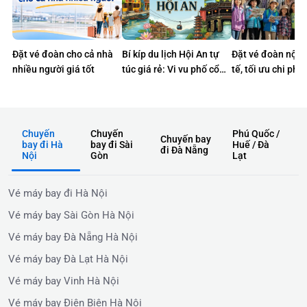
Đặt vé đoàn cho cả nhà
Bí kíp du lịch Hội An tự
Đặt vé đoàn nội 
nhiều người giá tốt
túc giá rẻ: Vi vu phố cổ
tế, tối ưu chi phí
không lo về giá
Chuyến
Chuyến
Phú Quốc /
Chuyến bay
bay đi Hà
bay đi Sài
Huế / Đà
đi Đà Nẵng
Nội
Gòn
Lạt
Vé máy bay đi Hà Nội
Vé máy bay Sài Gòn Hà Nội
Vé máy bay Đà Nẵng Hà Nội
Vé máy bay Đà Lạt Hà Nội
Vé máy bay Vinh Hà Nội
Vé máy bay Điện Biên Hà Nội