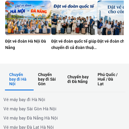
Đặt vé đoàn Hà Nội Đà
Đặt vé đoàn quốc tế giúp
Đặt vé đoàn cho 
Nẵng
chuyến đi cả đoàn thuận
lợi hơn
Chuyến
Chuyến
Phú Quốc /
Chuyến bay
bay đi Hà
bay đi Sài
Huế / Đà
đi Đà Nẵng
Nội
Gòn
Lạt
Vé máy bay đi Hà Nội
Vé máy bay Sài Gòn Hà Nội
Vé máy bay Đà Nẵng Hà Nội
Vé máy bay Đà Lạt Hà Nội