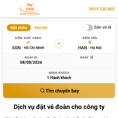
0919 330 802
Săn vé rẻ
Một chiều
Khứ hồi
ĐIỂM KHỞI HÀNH
ĐIỂM ĐẾN
SGN
HAN
Hồ Chí Minh
Hà Nội
NGÀY ĐI
NGÀY VỀ
HÀNH KHÁCH
1
Hành khách
Tìm chuyến bay
Dịch vụ đặt vé đoàn cho công ty