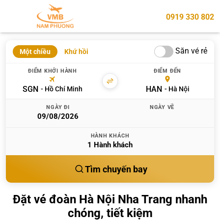
0919 330 802
Săn vé rẻ
Một chiều
Khứ hồi
ĐIỂM KHỞI HÀNH
ĐIỂM ĐẾN
SGN
HAN
Hồ Chí Minh
Hà Nội
NGÀY ĐI
NGÀY VỀ
HÀNH KHÁCH
1
Hành khách
Tìm chuyến bay
Đặt vé đoàn Hà Nội Nha Trang nhanh
chóng, tiết kiệm