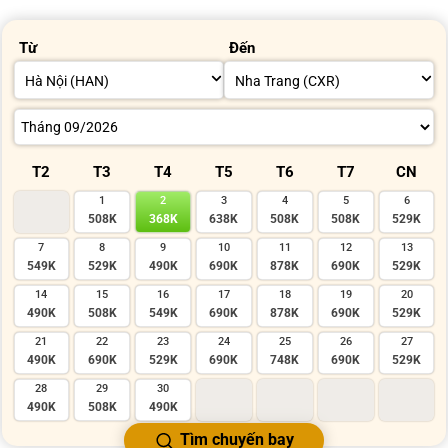
Từ
Đến
T2
T3
T4
T5
T6
T7
CN
1
2
3
4
5
6
508K
368K
638K
508K
508K
529K
7
8
9
10
11
12
13
549K
529K
490K
690K
878K
690K
529K
14
15
16
17
18
19
20
490K
508K
549K
690K
878K
690K
529K
21
22
23
24
25
26
27
490K
690K
529K
690K
748K
690K
529K
28
29
30
490K
508K
490K
Tìm chuyến bay