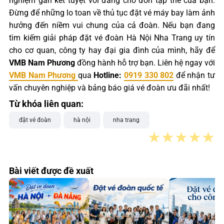
nghiệm gắn kết tuyệt vời đang chờ đón tập thể của bạn.
Đừng để những lo toan về thủ tục đặt vé máy bay làm ảnh
hưởng đến niềm vui chung của cả đoàn. Nếu bạn đang
tìm kiếm giải pháp đặt vé đoàn Hà Nội Nha Trang uy tín
cho cơ quan, công ty hay đại gia đình của mình, hãy để
VMB Nam Phương
đồng hành hỗ trợ bạn. Liên hệ ngay với
VMB Nam Phương
qua
Hotline:
0919 330 802
để nhận tư
vấn chuyên nghiệp và bảng báo giá vé đoàn ưu đãi nhất!
Từ khóa liên quan:
đặt vé đoàn
hà nội
nha trang
★
★
★
★
★
Bài viết được đề xuất