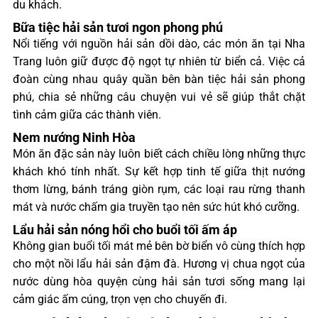
du khách.
Bữa tiệc hải sản tươi ngon phong phú
Nổi tiếng với nguồn hải sản dồi dào, các món ăn tại Nha
Trang luôn giữ được độ ngọt tự nhiên từ biển cả. Việc cả
đoàn cùng nhau quây quần bên bàn tiệc hải sản phong
phú, chia sẻ những câu chuyện vui vẻ sẽ giúp thắt chặt
tình cảm giữa các thành viên.
Nem nướng Ninh Hòa
Món ăn đặc sản này luôn biết cách chiều lòng những thực
khách khó tính nhất. Sự kết hợp tinh tế giữa thịt nướng
thơm lừng, bánh tráng giòn rụm, các loại rau rừng thanh
mát và nước chấm gia truyền tạo nên sức hút khó cưỡng.
Lẩu hải sản nóng hổi cho buổi tối ấm áp
Không gian buổi tối mát mẻ bên bờ biển vô cùng thích hợp
cho một nồi lẩu hải sản đậm đà. Hương vị chua ngọt của
nước dùng hòa quyện cùng hải sản tươi sống mang lại
cảm giác ấm cúng, trọn vẹn cho chuyến đi.