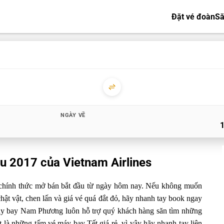
Đặt vé đoàn
Să
NGÀY VỀ
u 2017 của Vietnam Airlines
chính thức mở bán bắt đầu từ ngày hôm nay. Nếu không muốn
hật vật, chen lấn và giá vé quá đắt đỏ, hãy nhanh tay book ngay
y bay Nam Phương luôn hỗ trợ quý khách hàng săn tìm những
 là những tấm vé máy bay Tết giá rẻ, vì vậy hãy nhanh tay liên