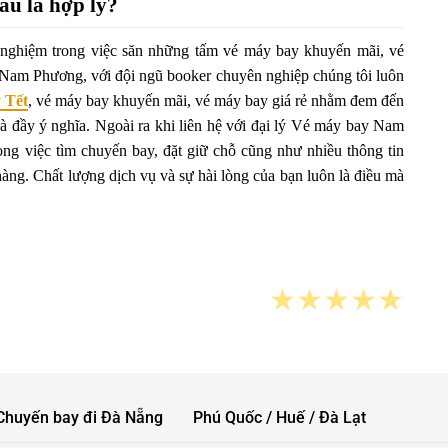
âu là hợp lý?
 nghiệm trong việc săn những tấm vé máy bay khuyến mãi, vé
ay Nam Phương, với đội ngũ booker chuyên nghiệp chúng tôi luôn
 Tết
, vé máy bay khuyến mãi, vé máy bay giá rẻ nhằm đem đến
và đầy ý nghĩa. Ngoài ra khi liên hệ với đại lý Vé máy bay Nam
rong việc tìm chuyến bay, đặt giữ chỗ cũng như nhiều thông tin
hàng. Chất lượng dịch vụ và sự hài lòng của bạn luôn là điều mà
★
★
★
★
★
Chuyến bay đi Đà Nẵng
Phú Quốc / Huế / Đà Lạt