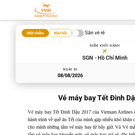
Săn vé rẻ
Một chiều
Khứ hồi
ĐIỂM KHỞI HÀNH
SGN
Hồ Chí Minh
NGÀY ĐI
Vé máy bay Tết Đinh Dậ
Vé máy bay Tết Đinh Dậu 2017 của Vietnam Airlines 
hành trình về quê ăn Tết của mình gặp nhiều khó khăn c
cho mình những tấm vé máy bay từ bây giờ. Và Vé má
tấm vé máy bay khuyến mãi, vé máy bay giá rẻ, đặc biệt