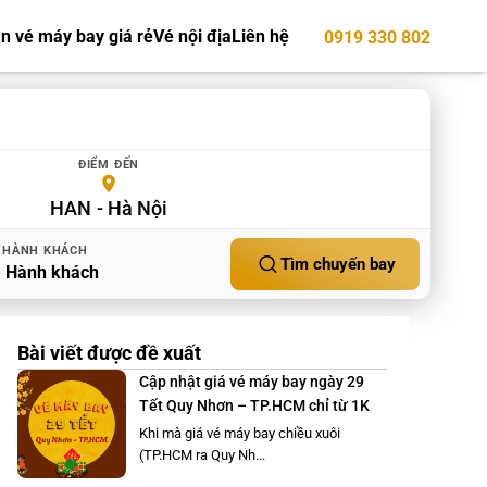
n vé máy bay giá rẻ
Vé nội địa
Liên hệ
0919 330 802
ĐIỂM ĐẾN
HAN
Hà Nội
HÀNH KHÁCH
Tìm chuyến bay
1
Hành khách
Bài viết được đề xuất
Cập nhật giá vé máy bay ngày 29
Tết Quy Nhơn – TP.HCM chỉ từ 1K
Khi mà giá vé máy bay chiều xuôi
(TP.HCM ra Quy Nh...