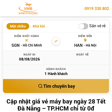
0919 330 802
Săn vé rẻ
Một chiều
Khứ hồi
ĐIỂM KHỞI HÀNH
ĐIỂM ĐẾN
SGN
HAN
Hồ Chí Minh
Hà Nội
NGÀY ĐI
NGÀY VỀ
HÀNH KHÁCH
1
Hành khách
Tìm chuyến bay
Cập nhật giá vé máy bay ngày 28 Tết
Đà Nẵng – TP.HCM chỉ từ 0đ