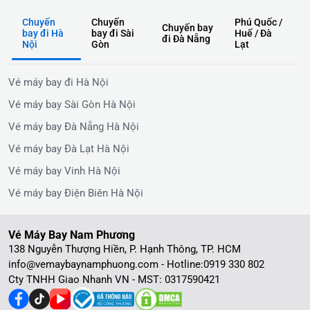
Chuyến
Chuyến
Phú Quốc /
Chuyến bay
bay đi Hà
bay đi Sài
Huế / Đà
đi Đà Nẵng
Nội
Gòn
Lạt
Vé máy bay đi Hà Nội
Vé máy bay Sài Gòn Hà Nội
Vé máy bay Đà Nẵng Hà Nội
Vé máy bay Đà Lạt Hà Nội
Vé máy bay Vinh Hà Nội
Vé máy bay Điện Biên Hà Nội
Vé Máy Bay Nam Phương
138 Nguyễn Thượng Hiền, P. Hạnh Thông, TP. HCM
info@vemaybaynamphuong.com - Hotline:
0919 330 802
Cty TNHH Giao Nhanh VN - MST: 0317590421