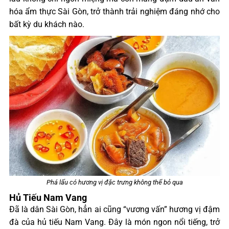
hóa ẩm thực Sài Gòn, trở thành trải nghiệm đáng nhớ cho
bất kỳ du khách nào.
Phá lấu có hương vị đặc trưng không thể bỏ qua
Hủ Tiếu Nam Vang
Đã là dân Sài Gòn, hẳn ai cũng “vương vấn” hương vị đậm
đà của hủ tiếu Nam Vang. Đây là món ngon nổi tiếng, trở