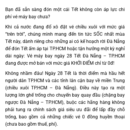
Bạn đã sẵn sàng đón một cái Tết không còn áp lực chi
phí vé máy bay chưa?
Khi cả nước đang đổ xô đặt vé chiều xuôi với mức giá
“trên trời”, chúng mình mang đến tin tức SỐC nhất mùa
Tết này, dành riêng cho những ai có kế hoạch rời Đà Nẵng
để đón Tết ấm áp tại TP.HCM hoặc tận hưởng một kỳ nghỉ
dài ngày: Vé máy bay ngày 28 Tết Đà Nẵng – TP.HCM
đang được mở bán với mức giá KHỞI ĐIỂM chỉ từ 0đ!
Không nhầm đâu! Ngày 28 Tết là thời điểm mà hầu hết
người dân TP.HCM và các tỉnh lân cận bay về miền Trung
(chiều xuôi TP.HCM – Đà Nẵng). Điều này tạo ra một
lượng lớn ghế trống cho chuyến bay quay đầu (chặng bay
ngược Đà Nẵng – TP.HCM), buộc các hãng hàng không
phải tung ra chính sách giá siêu ưu đãi để lấp đầy chỗ
trống, bao gồm cả những chiếc vé 0 đồng huyền thoại
(chưa bao gồm thuế, phí).