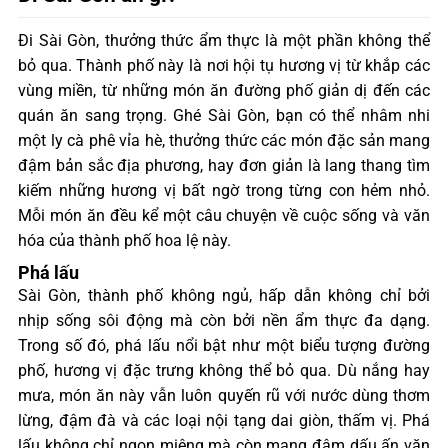
Đi Sài Gòn, thưởng thức ẩm thực là một phần không thể
bỏ qua. Thành phố này là nơi hội tụ hương vị từ khắp các
vùng miền, từ những món ăn đường phố giản dị đến các
quán ăn sang trọng. Ghé Sài Gòn, bạn có thể nhâm nhi
một ly cà phê vỉa hè, thưởng thức các món đặc sản mang
đậm bản sắc địa phương, hay đơn giản là lang thang tìm
kiếm những hương vị bất ngờ trong từng con hẻm nhỏ.
Mỗi món ăn đều kể một câu chuyện về cuộc sống và văn
hóa của thành phố hoa lệ này.
Phá lấu
Sài Gòn, thành phố không ngủ, hấp dẫn không chỉ bởi
nhịp sống sôi động mà còn bởi nền ẩm thực đa dạng.
Trong số đó, phá lấu nổi bật như một biểu tượng đường
phố, hương vị đặc trưng không thể bỏ qua. Dù nắng hay
mưa, món ăn này vẫn luôn quyến rũ với nước dùng thơm
lừng, đậm đà và các loại nội tạng dai giòn, thấm vị. Phá
lấu không chỉ ngon miệng mà còn mang đậm dấu ấn văn