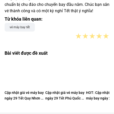
chuẩn bị chu đáo cho chuyến bay đầu năm. Chúc bạn săn
vé thành công và có một kỳ nghỉ Tết thật ý nghĩa!
Từ khóa liên quan:
vé máy bay tết
★
★
★
★
★
Bài viết được đề xuất
Cập nhật giá vé máy bay
Cập nhật giá vé máy bay
HOT: Cập nhật gi
ngày 29 Tết Quy Nhơn –
ngày 29 Tết Phú Quốc –
máy bay ngày 29 
TP.HCM chỉ từ 1K
TP.HCM chỉ từ 290K
Nẵng – Nha Trang
490K