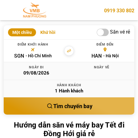
0919 330 802
Săn vé rẻ
Một chiều
Khứ hồi
ĐIỂM KHỞI HÀNH
ĐIỂM ĐẾN
SGN
HAN
Hồ Chí Minh
Hà Nội
NGÀY ĐI
NGÀY VỀ
HÀNH KHÁCH
1
Hành khách
Tìm chuyến bay
Hướng dẫn săn vé máy bay Tết đi
Đồng Hới giá rẻ