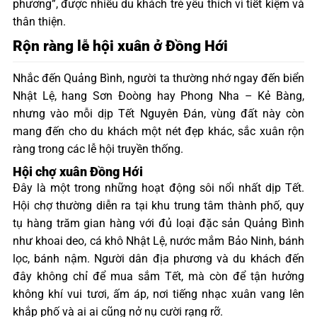
phương”, được nhiều du khách trẻ yêu thích vì tiết kiệm và
thân thiện.
Rộn ràng lễ hội xuân ở Đồng Hới
Nhắc đến Quảng Bình, người ta thường nhớ ngay đến biển
Nhật Lệ, hang Sơn Đoòng hay Phong Nha – Kẻ Bàng,
nhưng vào mỗi dịp Tết Nguyên Đán, vùng đất này còn
mang đến cho du khách một nét đẹp khác, sắc xuân rộn
ràng trong các lễ hội truyền thống.
Hội chợ xuân Đồng Hới
Đây là một trong những hoạt động sôi nổi nhất dịp Tết.
Hội chợ thường diễn ra tại khu trung tâm thành phố, quy
tụ hàng trăm gian hàng với đủ loại đặc sản Quảng Bình
như khoai deo, cá khô Nhật Lệ, nước mắm Bảo Ninh, bánh
lọc, bánh nậm. Người dân địa phương và du khách đến
đây không chỉ để mua sắm Tết, mà còn để tận hưởng
không khí vui tươi, ấm áp, nơi tiếng nhạc xuân vang lên
khắp phố và ai ai cũng nở nụ cười rạng rỡ.