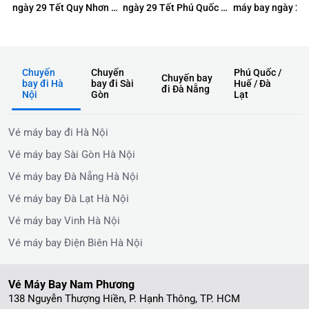
ngày 29 Tết Quy Nhơn –
ngày 29 Tết Phú Quốc –
máy bay ngày 29 
TP.HCM chỉ từ 1K
TP.HCM chỉ từ 290K
Nẵng – Nha Trang
490K
Chuyến
Chuyến
Phú Quốc /
Chuyến bay
bay đi Hà
bay đi Sài
Huế / Đà
đi Đà Nẵng
Nội
Gòn
Lạt
Vé máy bay đi Hà Nội
Vé máy bay Sài Gòn Hà Nội
Vé máy bay Đà Nẵng Hà Nội
Vé máy bay Đà Lạt Hà Nội
Vé máy bay Vinh Hà Nội
Vé máy bay Điện Biên Hà Nội
Vé Máy Bay Nam Phương
138 Nguyễn Thượng Hiền, P. Hạnh Thông, TP. HCM