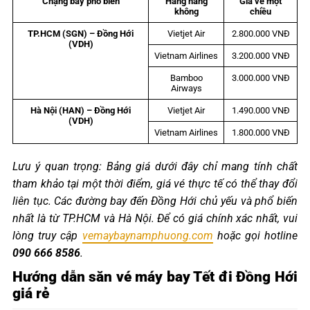
Chặng bay phổ biến
Hãng hàng
Giá vé một
không
chiều
TP.HCM (SGN) – Đồng Hới
Vietjet Air
2.800.000 VNĐ
(VDH)
Vietnam Airlines
3.200.000 VNĐ
Bamboo
3.000.000 VNĐ
Airways
Hà Nội (HAN) – Đồng Hới
Vietjet Air
1.490.000 VNĐ
(VDH)
Vietnam Airlines
1.800.000 VNĐ
Lưu ý quan trọng: Bảng giá dưới đây chỉ mang tính chất
tham khảo tại một thời điểm, giá vé thực tế có thể thay đổi
liên tục. Các đường bay đến Đồng Hới chủ yếu và phổ biến
nhất là từ TP.HCM và Hà Nội. Để có giá chính xác nhất, vui
lòng truy cập
vemaybaynamphuong.com
hoặc gọi hotline
090 666 8586
.
Hướng dẫn săn vé máy bay Tết đi Đồng Hới
giá rẻ