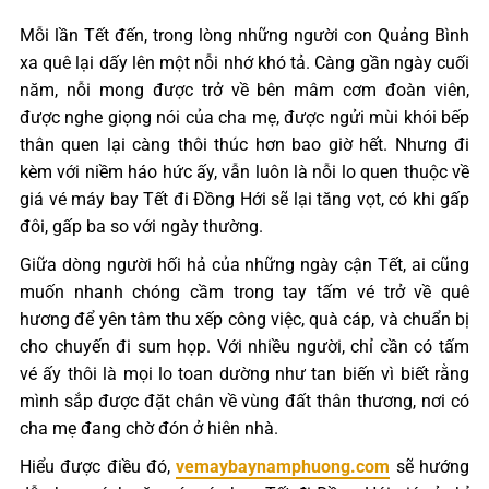
Mỗi lần Tết đến, trong lòng những người con Quảng Bình
xa quê lại dấy lên một nỗi nhớ khó tả. Càng gần ngày cuối
năm, nỗi mong được trở về bên mâm cơm đoàn viên,
được nghe giọng nói của cha mẹ, được ngửi mùi khói bếp
thân quen lại càng thôi thúc hơn bao giờ hết. Nhưng đi
kèm với niềm háo hức ấy, vẫn luôn là nỗi lo quen thuộc về
giá vé máy bay Tết đi Đồng Hới sẽ lại tăng vọt, có khi gấp
đôi, gấp ba so với ngày thường.
Giữa dòng người hối hả của những ngày cận Tết, ai cũng
muốn nhanh chóng cầm trong tay tấm vé trở về quê
hương để yên tâm thu xếp công việc, quà cáp, và chuẩn bị
cho chuyến đi sum họp. Với nhiều người, chỉ cần có tấm
vé ấy thôi là mọi lo toan dường như tan biến vì biết rằng
mình sắp được đặt chân về vùng đất thân thương, nơi có
cha mẹ đang chờ đón ở hiên nhà.
Hiểu được điều đó,
vemaybaynamphuong.com
sẽ hướng