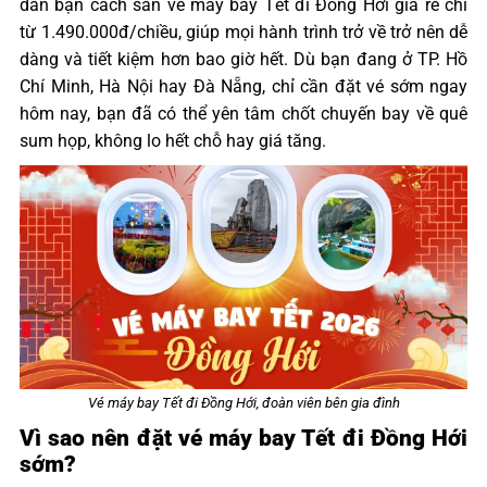
dẫn bạn cách săn vé máy bay Tết đi Đồng Hới giá rẻ chỉ
từ 1.490.000đ/chiều, giúp mọi hành trình trở về trở nên dễ
dàng và tiết kiệm hơn bao giờ hết. Dù bạn đang ở TP. Hồ
Chí Minh, Hà Nội hay Đà Nẵng, chỉ cần đặt vé sớm ngay
hôm nay, bạn đã có thể yên tâm chốt chuyến bay về quê
sum họp, không lo hết chỗ hay giá tăng.
Vé máy bay Tết đi Đồng Hới, đoàn viên bên gia đình
Vì sao nên đặt vé máy bay Tết đi Đồng Hới
sớm?