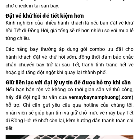
chờ check-in tại sân bay.
Đặt vé khứ hồi để tiết kiệm hơn
Kinh nghiệm của nhiều hành khách là nếu bạn đặt vé khứ
hồi Tết đi Đồng Hới, giá tổng sẽ rẻ hơn nhiều so với mua lẻ
từng chiều.
Các hãng bay thường áp dụng gói combo ưu đãi cho
hành khách đặt vé khứ hồi sớm, đồng thời đảm bảo chắc
chắn chuyến bay trở lại sau Tết, tránh tình trạng hết vé
hoặc giá tăng đột ngột khi quay lại thành phố.
Giữ liên lạc với đại lý uy tín để được hỗ trợ khi cần
Nếu bạn bận rộn và không có thời gian săn vé thủ công,
hãy để đội ngũ tư vấn của
vemaybaynamphuong(.com)
hỗ trợ. Chỉ cần gửi yêu cầu qua hotline của chúng tôi,
nhân viên sẽ giúp bạn tìm và giữ chỗ mức vé máy bay Tết
đi Đồng Hới rẻ nhất còn lại, kèm hướng dẫn thanh toán chi
tiết.