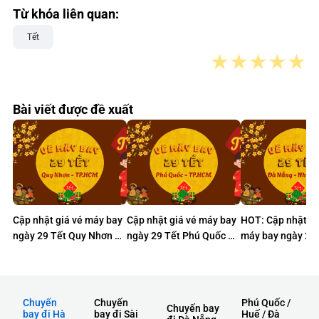
Từ khóa liên quan:
Tết
★
★
★
★
★
Bài viết được đề xuất
Cập nhật giá vé máy bay
Cập nhật giá vé máy bay
HOT: Cập nhật gi
ngày 29 Tết Quy Nhơn –
ngày 29 Tết Phú Quốc –
máy bay ngày 29 
TP.HCM chỉ từ 1K
TP.HCM chỉ từ 290K
Nẵng – Nha Trang
490K
Chuyến
Chuyến
Phú Quốc /
Chuyến bay
bay đi Hà
bay đi Sài
Huế / Đà