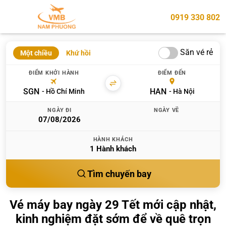
0919 330 802
Săn vé rẻ
Một chiều
Khứ hồi
ĐIỂM KHỞI HÀNH
ĐIỂM ĐẾN
SGN
HAN
Hồ Chí Minh
Hà Nội
NGÀY ĐI
NGÀY VỀ
HÀNH KHÁCH
1
Hành khách
Tìm chuyến bay
Vé máy bay ngày 29 Tết mới cập nhật,
kinh nghiệm đặt sớm để về quê trọn