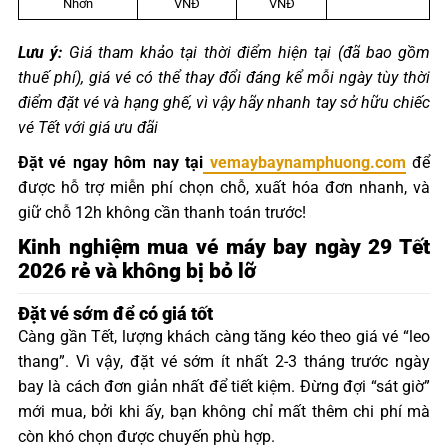
Nhơn
VNĐ
VNĐ
Lưu ý:
Giá tham khảo tại thời điểm hiện tại (đã bao gồm
thuế phí), giá vé có thể thay đổi đáng kể mỗi ngày tùy thời
điểm đặt vé và hạng ghế, vì vậy hãy nhanh tay sở hữu chiếc
vé Tết với giá ưu đãi
Đặt vé ngay hôm nay tại
vemaybaynamphuong.com
để
được hỗ trợ miễn phí chọn chỗ, xuất hóa đơn nhanh, và
giữ chỗ 12h không cần thanh toán trước!
Kinh nghiệm mua vé máy bay ngày 29 Tết
2026 rẻ và không bị bỏ lỡ
Đặt vé sớm để có giá tốt
Càng gần Tết, lượng khách càng tăng kéo theo giá vé “leo
thang”. Vì vậy, đặt vé sớm ít nhất 2-3 tháng trước ngày
bay là cách đơn giản nhất để tiết kiệm. Đừng đợi “sát giờ”
mới mua, bởi khi ấy, bạn không chỉ mất thêm chi phí mà
còn khó chọn được chuyến phù hợp.