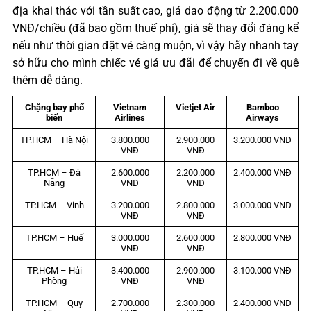
địa khai thác với tần suất cao, giá dao động từ 2.200.000
VNĐ/chiều (đã bao gồm thuế phí), giá sẽ thay đổi đáng kể
nếu như thời gian đặt vé càng muộn, vì vậy hãy nhanh tay
sở hữu cho mình chiếc vé giá ưu đãi để chuyến đi về quê
thêm dễ dàng.
Chặng bay phổ
Vietnam
Vietjet Air
Bamboo
biến
Airlines
Airways
TP.HCM – Hà Nội
3.800.000
2.900.000
3.200.000 VNĐ
VNĐ
VNĐ
TP.HCM – Đà
2.600.000
2.200.000
2.400.000 VNĐ
Nẵng
VNĐ
VNĐ
TP.HCM – Vinh
3.200.000
2.800.000
3.000.000 VNĐ
VNĐ
VNĐ
TP.HCM – Huế
3.000.000
2.600.000
2.800.000 VNĐ
VNĐ
VNĐ
TP.HCM – Hải
3.400.000
2.900.000
3.100.000 VNĐ
Phòng
VNĐ
VNĐ
TP.HCM – Quy
2.700.000
2.300.000
2.400.000 VNĐ