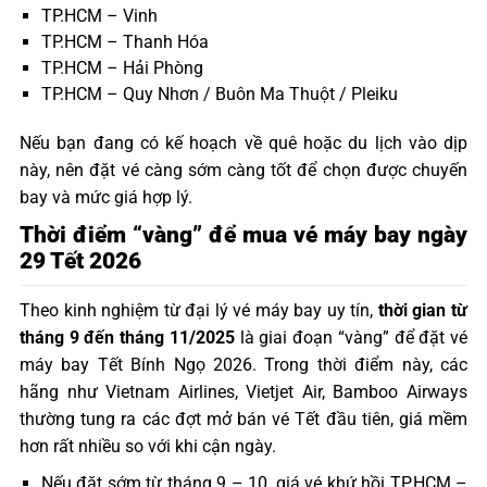
TP.HCM – Vinh
TP.HCM – Thanh Hóa
TP.HCM – Hải Phòng
TP.HCM – Quy Nhơn / Buôn Ma Thuột / Pleiku
Nếu bạn đang có kế hoạch về quê hoặc du lịch vào dịp
này, nên đặt vé càng sớm càng tốt để chọn được chuyến
bay và mức giá hợp lý.
Thời điểm “vàng” để mua vé máy bay ngày
29 Tết 2026
Theo kinh nghiệm từ đại lý vé máy bay uy tín,
thời gian từ
tháng 9 đến tháng 11/2025
là giai đoạn “vàng” để đặt vé
máy bay Tết Bính Ngọ 2026. Trong thời điểm này, các
hãng như Vietnam Airlines, Vietjet Air, Bamboo Airways
thường tung ra các đợt mở bán vé Tết đầu tiên, giá mềm
hơn rất nhiều so với khi cận ngày.
Nếu đặt sớm từ tháng 9 – 10, giá vé khứ hồi TP.HCM –