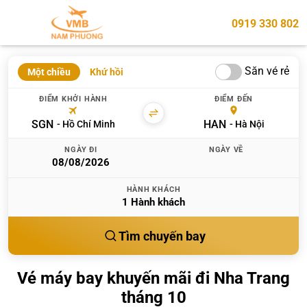
0919 330 802
Săn vé rẻ
Một chiều
Khứ hồi
ĐIỂM KHỞI HÀNH
ĐIỂM ĐẾN
SGN
HAN
Hồ Chí Minh
Hà Nội
NGÀY ĐI
NGÀY VỀ
HÀNH KHÁCH
1
Hành khách
Tìm chuyến bay
Vé máy bay khuyến mãi đi Nha Trang
tháng 10