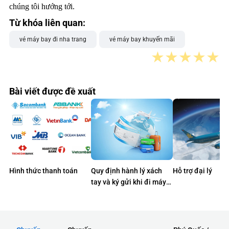
chúng tôi hướng tới.
Từ khóa liên quan:
vé máy bay đi nha trang
vé máy bay khuyến mãi
★
★
★
★
★
Bài viết được đề xuất
Hình thức thanh toán
Quy định hành lý xách
Hỗ trợ đại lý
tay và ký gửi khi đi máy
bay