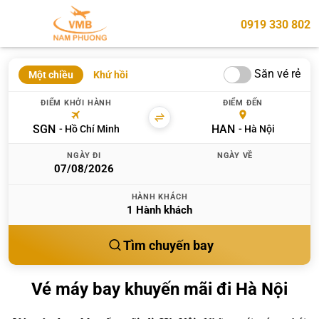
0919 330 802
Săn vé rẻ
Một chiều
Khứ hồi
ĐIỂM KHỞI HÀNH
ĐIỂM ĐẾN
SGN
HAN
Hồ Chí Minh
Hà Nội
NGÀY ĐI
NGÀY VỀ
HÀNH KHÁCH
1
Hành khách
Tìm chuyến bay
Vé máy bay khuyến mãi đi Hà Nội