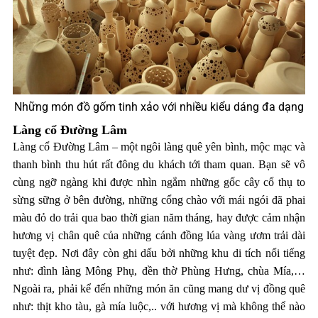
Những món đồ gốm tinh xảo với nhiều kiểu dáng đa dạng
Làng cổ Đường Lâm
Làng cổ Đường Lâm – một ngôi làng quê yên bình, mộc mạc và
thanh bình thu hút rất đông du khách tới tham quan. Bạn sẽ vô
cùng ngỡ ngàng khi được nhìn ngắm những gốc cây cổ thụ to
sừng sững ở bên đường, những cổng chào với mái ngói đã phai
màu đỏ do trải qua bao thời gian năm tháng, hay được cảm nhận
hương vị chân quê của những cánh đồng lúa vàng ươm trải dài
tuyệt đẹp. Nơi đây còn ghi dấu bởi những khu di tích nổi tiếng
như: đình làng Mông Phụ, đền thờ Phùng Hưng, chùa Mía,…
Ngoài ra, phải kể đến những món ăn cũng mang dư vị đồng quê
như: thịt kho tàu, gà mía luộc,.. với hương vị mà không thể nào