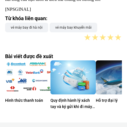
[NPSGINAL]
Từ khóa liên quan:
vé máy bay đi hà nội
vé máy bay khuyến mãi
★
★
★
★
★
Bài viết được đề xuất
Hình thức thanh toán
Quy định hành lý xách
Hỗ trợ đại lý
tay và ký gửi khi đi máy
bay