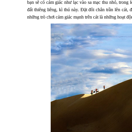
bạn sẽ có cảm giác như lạc vào sa mạc thu nhỏ, trong
đất thiêng liêng, kì thú này. Đặt đôi chân trần lên cát
những trò chơi cảm giác mạnh trên cát là những hoạt độ