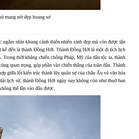
ú mang nét đẹp hoang sơ
 ngắm nhìn khung cảnh thiên nhiên xinh đẹp mà còn được tận
i kể đến là thành Đồng Hới. Thành Đồng Hới là một di tích lịch
n. Trong thời kháng chiến chống Pháp, Mỹ của dân tộc ta, thành
 cùng quan trọng, góp phần vào chiến thắng của toàn dân. Thành
hợp giữa lối kiến trúc thành lũy quân sự của châu Âu và văn hóa
an dài lịch sử, thành Đồng Hới ngày nay không còn như thuở ban
không thể lẫn vào đâu được.