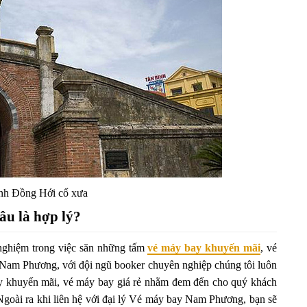
nh Đồng Hới cổ xưa
âu là hợp lý?
nghiệm trong việc săn những tấm
vé máy bay khuyến mãi
, vé
ay Nam Phương, với đội ngũ booker chuyên nghiệp chúng tôi luôn
ay khuyến mãi, vé máy bay giá rẻ nhằm đem đến cho quý khách
. Ngoài ra khi liên hệ với đại lý Vé máy bay Nam Phương, bạn sẽ