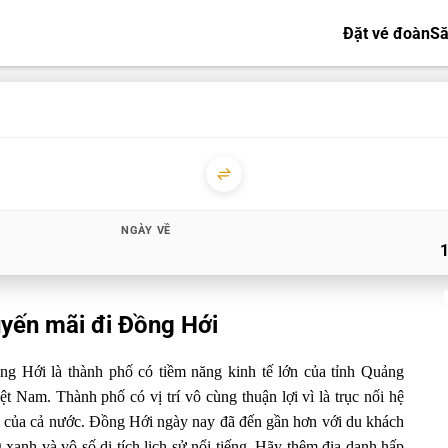
Đặt vé đoàn
Să
NGÀY VỀ
yến mãi đi Đồng Hới
 Hới là thành phố có tiềm năng kinh tế lớn của tỉnh Quảng
 Nam. Thành phố có vị trí vô cùng thuận lợi vì là trục nối hệ
m của cả nước. Đồng Hới ngày nay đã đến gần hơn với du khách
xanh và vô số di tích lịch sử nổi tiếng. Hãy thêm địa danh hấp