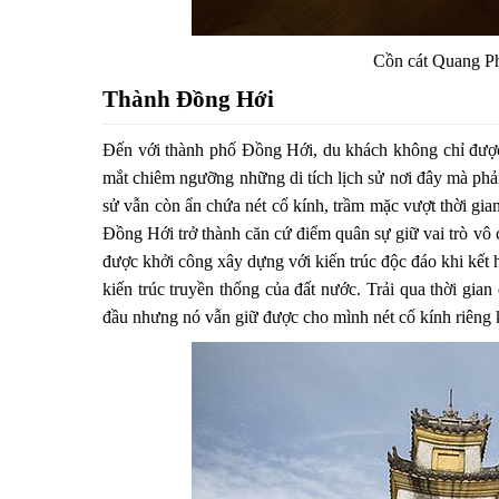
Cồn cát Quang Ph
Thành Đồng Hới
Đến với thành phố Đồng Hới, du khách không chỉ được
mắt chiêm ngưỡng những di tích lịch sử nơi đây mà phả
sử vẫn còn ẩn chứa nét cổ kính, trầm mặc vượt thời gia
Đồng Hới trở thành căn cứ điểm quân sự giữ vai trò vô
được khởi công xây dựng với kiến trúc độc đáo khi kết 
kiến trúc truyền thống của đất nước. Trải qua thời gi
đầu nhưng nó vẫn giữ được cho mình nét cổ kính riêng 