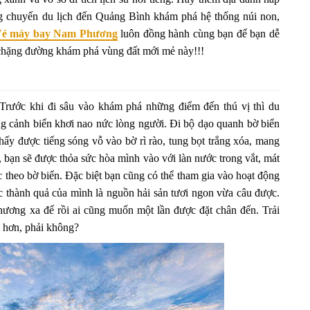
g chuyến du lịch đến Quảng Bình khám phá hệ thống núi non,
é máy bay Nam Phương
luôn đồng hành cùng bạn để bạn dễ
 chặng đường khám phá vùng đất mới mẻ này!!!
rước khi đi sâu vào khám phá những điểm đến thú vị thì du
g cảnh biển khơi nao nức lòng người. Đi bộ dạo quanh bờ biển
ấy được tiếng sóng vỗ vào bờ rì rào, tung bọt trắng xóa, mang
 bạn sẽ được thỏa sức hòa mình vào với làn nước trong vắt, mát
ọc theo bờ biển. Đặc biệt bạn cũng có thể tham gia vào hoạt động
c thành quả của mình là nguồn hải sản tươi ngon vừa câu được.
hương xa để rồi ai cũng muốn một lần được đặt chân đến. Trải
i hơn, phải không?