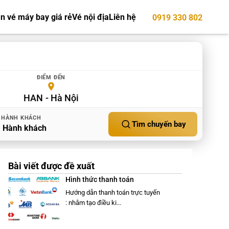
n vé máy bay giá rẻ
Vé nội địa
Liên hệ
0919 330 802
ĐIỂM ĐẾN
HAN
Hà Nội
HÀNH KHÁCH
Tìm chuyến bay
1
Hành khách
Bài viết được đề xuất
Hình thức thanh toán
Hướng dẫn thanh toán trực tuyến
: nhằm tạo điều ki...