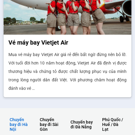
Vé máy bay Vietjet Air
Mua vé máy bay Vietjet Air giá rẻ đến bất ngờ đừng nên bỏ lỡ.
Với tuổi đời hơn 10 năm hoạt động, Vietjet Air đã định vị được
thương hiệu và chứng tỏ được chất lượng phục vụ của mình
trong lòng người dân đất Việt. Với phương châm hoạt động
đánh vào vé …
Chuyến
Chuyến
Phú Quốc /
Chuyến bay
bay đi Hà
bay đi Sài
Huế / Đà
đi Đà Nẵng
Nội
Gòn
Lạt