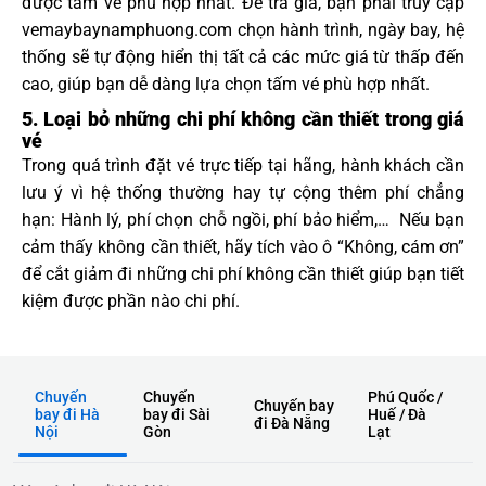
được tấm vé phù hợp nhất. Để tra giá, bạn phải truy cập
vemaybaynamphuong.com chọn hành trình, ngày bay, hệ
thống sẽ tự động hiển thị tất cả các mức giá từ thấp đến
cao, giúp bạn dễ dàng lựa chọn tấm vé phù hợp nhất.
5. Loại bỏ những chi phí không cần thiết trong giá
vé
Trong quá trình đặt vé trực tiếp tại hãng, hành khách cần
lưu ý vì hệ thống thường hay tự cộng thêm phí chẳng
hạn: Hành lý, phí chọn chỗ ngồi, phí bảo hiểm,… Nếu bạn
cảm thấy không cần thiết, hãy tích vào ô “Không, cám ơn”
để cắt giảm đi những chi phí không cần thiết giúp bạn tiết
kiệm được phần nào chi phí.
Chuyến
Chuyến
Phú Quốc /
Chuyến bay
bay đi Hà
bay đi Sài
Huế / Đà
đi Đà Nẵng
Nội
Gòn
Lạt