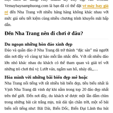
Vemaybaynamphuong.com là bạn đã có thể đặt
vé máy bay giá
rẻ
đến Nha Trang với nhiều hãng hàng không khác nhau với
mức giá siêu tiết kiệm cùng nhiều chương trình khuyến mãi hấp
dẫn.
Đến Nha Trang nên đi chơi ở đâu?
Du ngoạn những hòn đảo xinh đẹp
Đảo và quần đảo ở Nha Trang đã trở thành “đặc sản” mà người
dân nơi đây vô cùng tự hào mỗi lần nhắc đến. Với rất nhiều đảo
lớn nhỏ khác nhau du khách có thể tham quan và giải trí với
những trò chơi thú vị: Lướt ván, ngắm san hô, nhảy dù,,…
Hòa mình với những bãi biển đẹp mê hoặc
Nha Trang nổi tiếng với rất nhiều bãi biển đẹp, tiêu biểu nhất là
Vịnh Nha Trang đã vinh dự khi nằm trong top 20 đảo đẹp nhất
trên thế giới. Đến nơi đây, du khách sẽ được một lần đắm chìm
trong những bãi cát trắng mịn, trải dài tận chân trời, một số bãi
biển nổi tiếng như: Bãi Dài, Biển Dốc, Biển Đại Lãnh thu hút