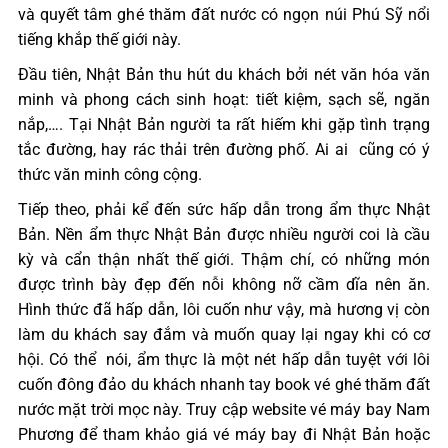
và quyết tâm ghé thăm đất nước có ngọn núi Phú Sỹ nổi
tiếng khắp thế giới này.
Đầu tiên, Nhật Bản thu hút du khách bởi nét văn hóa văn
minh và phong cách sinh hoạt: tiết kiệm, sạch sẽ, ngăn
nắp,…. Tại Nhật Bản người ta rất hiếm khi gặp tình trạng
tắc đường, hay rác thải trên đường phố. Ai ai cũng có ý
thức văn minh công cộng.
Tiếp theo, phải kể đến sức hấp dẫn trong ẩm thực Nhật
Bản. Nền ẩm thực Nhật Bản được nhiều người coi là cầu
kỳ và cẩn thận nhất thế giới. Thậm chí, có những món
được trình bày đẹp đến nỗi không nỡ cầm dĩa nên ăn.
Hình thức đã hấp dẫn, lôi cuốn như vậy, mà hương vị còn
làm du khách say đắm và muốn quay lại ngay khi có cơ
hội. Có thể nói, ẩm thực là một nét hấp dẫn tuyệt với lôi
cuốn đông đảo du khách nhanh tay book vé ghé thăm đất
nước mặt trời mọc này. Truy cập website vé máy bay Nam
Phương để tham khảo giá vé máy bay đi Nhật Bản hoặc