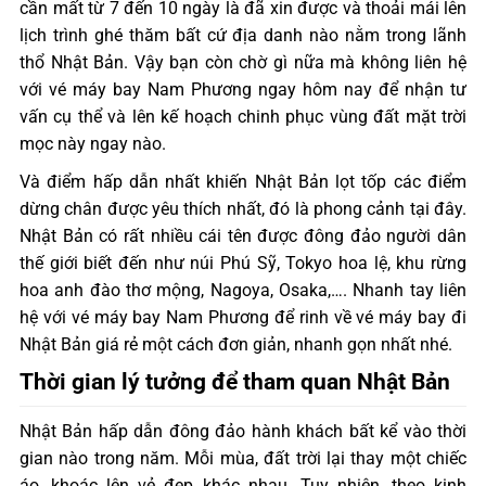
cần mất từ 7 đến 10 ngày là đã xin được và thoải mái lên
lịch trình ghé thăm bất cứ địa danh nào nằm trong lãnh
thổ Nhật Bản. Vậy bạn còn chờ gì nữa mà không liên hệ
với vé máy bay Nam Phương ngay hôm nay để nhận tư
vấn cụ thể và lên kế hoạch chinh phục vùng đất mặt trời
mọc này ngay nào.
Và điểm hấp dẫn nhất khiến Nhật Bản lọt tốp các điểm
dừng chân được yêu thích nhất, đó là phong cảnh tại đây.
Nhật Bản có rất nhiều cái tên được đông đảo người dân
thế giới biết đến như núi Phú Sỹ, Tokyo hoa lệ, khu rừng
hoa anh đào thơ mộng, Nagoya, Osaka,…. Nhanh tay liên
hệ với vé máy bay Nam Phương để rinh về vé máy bay đi
Nhật Bản giá rẻ một cách đơn giản, nhanh gọn nhất nhé.
Thời gian lý tưởng để tham quan Nhật Bản
Nhật Bản hấp dẫn đông đảo hành khách bất kể vào thời
gian nào trong năm. Mỗi mùa, đất trời lại thay một chiếc
áo, khoác lên vẻ đẹp khác nhau. Tuy nhiên, theo kinh