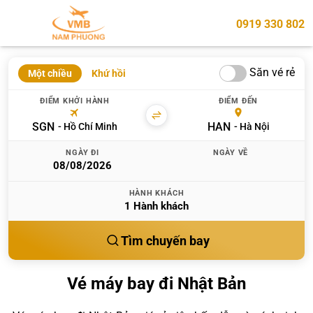
0919 330 802
Săn vé rẻ
Một chiều
Khứ hồi
ĐIỂM KHỞI HÀNH
ĐIỂM ĐẾN
SGN
HAN
Hồ Chí Minh
Hà Nội
NGÀY ĐI
NGÀY VỀ
HÀNH KHÁCH
1
Hành khách
Tìm chuyến bay
Vé máy bay đi Nhật Bản