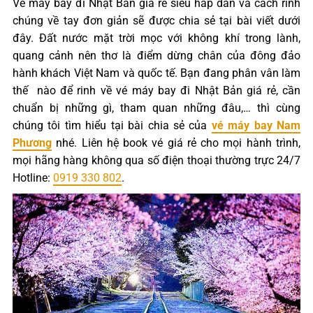
Vé máy bay đi Nhật Bản giá rẻ siêu hấp dẫn và cách rinh
chúng về tay đơn giản sẽ được chia sẻ tại bài viết dưới
đây. Đất nước mặt trời mọc với không khí trong lành,
quang cảnh nên thơ là điểm dừng chân của đông đảo
hành khách Việt Nam và quốc tế. Bạn đang phân vân làm
thế nào để rinh về vé máy bay đi Nhật Bản giá rẻ, cần
chuẩn bị những gì, tham quan những đâu,… thì cùng
chúng tôi tìm hiểu tại bài chia sẻ của
vé máy bay Nam
Phương
nhé. Liên hệ book vé giá rẻ cho mọi hành trình,
mọi hãng hàng không qua số điện thoại thường trực 24/7
Hotline:
0919 330 802
.