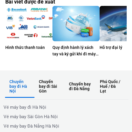
Bài viết được đề xuất
Hình thức thanh toán
Quy định hành lý xách
Hỗ trợ đại lý
tay và ký gửi khi đi máy
bay
Chuyến
Chuyến
Phú Quốc /
Chuyến bay
bay đi Hà
bay đi Sài
Huế / Đà
đi Đà Nẵng
Nội
Gòn
Lạt
Vé máy bay đi Hà Nội
Vé máy bay Sài Gòn Hà Nội
Vé máy bay Đà Nẵng Hà Nội