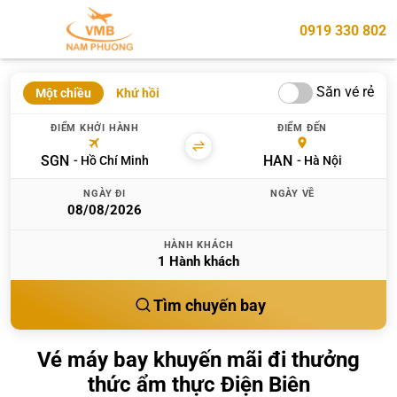
0919 330 802
Săn vé rẻ
Một chiều
Khứ hồi
ĐIỂM KHỞI HÀNH
ĐIỂM ĐẾN
SGN
HAN
Hồ Chí Minh
Hà Nội
NGÀY ĐI
NGÀY VỀ
HÀNH KHÁCH
1
Hành khách
Tìm chuyến bay
Vé máy bay khuyến mãi đi thưởng
thức ẩm thực Điện Biên