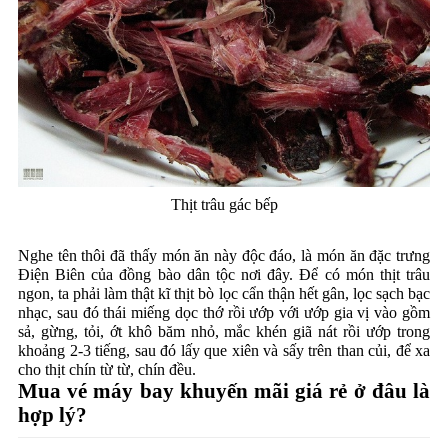
Thịt trâu gác bếp
Nghe tên thôi đã thấy món ăn này độc đáo, là món ăn đặc trưng
Điện Biên của đồng bào dân tộc nơi đây. Để có món thịt trâu
ngon, ta phải làm thật kĩ thịt bò lọc cẩn thận hết gân, lọc sạch bạc
nhạc, sau đó thái miếng dọc thớ rồi ướp với ướp gia vị vào gồm
sả, gừng, tỏi, ớt khô băm nhỏ, mắc khén giã nát rồi ướp trong
khoảng 2-3 tiếng, sau đó lấy que xiên và sấy trên than củi, để xa
cho thịt chín từ từ, chín đều.
Mua vé máy bay khuyến mãi giá rẻ ở đâu là
hợp lý?