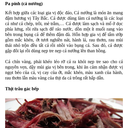
Pa pỉnh (cá nướng)
Kết hợp giữa các loại gia vị độc đáo, Cá nướng là món ăn mang
đậm hương vị Tây Bắc. Cá được dùng làm cá nướng là các loại
cá như cá chép, trôi, mè trắm,… Cá được làm sạch và mổ ở dọc
phía lưng, rồi rửa sạch để ráo nước, dồn một ít muối rang vào
bên trong bụng cá để thêm đậm đà. Hỗn hợp gia vị để tẩm ướp
gồm mắc khén, ớt tươi nghiền nát, hành lá, rau thơm, rau mùi
thái nhỏ trộn đều tất cả rồi nhồi vào bụng cá. Sau đó, cá được
gập đôi lại rồi dùng nẹp tre nẹp cá nướng lên than hồng.
Cá chín vàng, phải khéo léo rỡ cá ra khỏi nẹp tre sao cho cá
nguyên vẹn, dậy mùi gia vị bên trong, khi ăn cảm nhận được vị
ngọt béo của cá, vị cay của ớt, mắc khén, màu xanh của hành,
rau thơm lẫn màu vàng của thịt da cá trông rất hấp dẫn.
Thịt trâu gác bếp