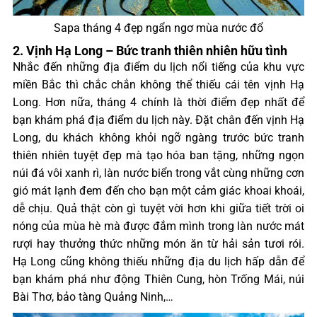
Sapa tháng 4 đẹp ngẩn ngơ mùa nước đổ
2. Vịnh Hạ Long – Bức tranh thiên nhiên hữu tình
Nhắc đến những địa điểm du lịch nổi tiếng của khu vực
miền Bắc thì chắc chắn không thể thiếu cái tên vịnh Hạ
Long. Hơn nữa, tháng 4 chính là thời điểm đẹp nhất để
bạn khám phá địa điểm du lịch này. Đặt chân đến vịnh Hạ
Long, du khách không khỏi ngỡ ngàng trước bức tranh
thiên nhiên tuyệt đẹp mà tạo hóa ban tặng, những ngọn
núi đá vôi xanh rì, làn nước biển trong vắt cùng những cơn
gió mát lạnh đem đến cho bạn một cảm giác khoai khoái,
dễ chịu. Quả thật còn gì tuyệt vời hơn khi giữa tiết trời oi
nóng của mùa hè mà được đắm mình trong làn nước mát
rượi hay thưởng thức những món ăn từ hải sản tươi rói.
Hạ Long cũng không thiếu những địa du lịch hấp dẫn để
bạn khám phá như động Thiên Cung, hòn Trống Mái, núi
Bài Thơ, bảo tàng Quảng Ninh,…