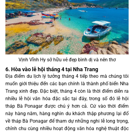
Vịnh Vĩnh Hy sở hữu vẻ đẹp bình dị và nên thơ
6. Hòa vào lễ hội tháng 4 tại Nha Trang
Địa điểm du lịch lý tưởng tháng 4 tiếp theo mà chúng tôi
muốn giới thiệu đến các bạn chính là thành phố biển Nha
Trang xinh đẹp. Đặc biệt, tháng 4 còn là thời điểm diễn ra
nhiều lễ hội văn hóa đặc sắc tại đây, trong số đó lễ hội
tháp Bà Ponagar được chú ý hơn cả. Cứ vào thời điểm
này hàng năm, hàng nghìn du khách thập phương lại đổ
về tháp Bà Ponagar để tham dự những nghi lễ long trọng,
chỉnh chu cùng nhiều hoạt động văn hóa nghệ thuật độc