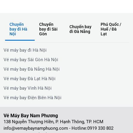
chuyến đi trọn vẹn
định phải ghé một lần
sơ của miền di s
Chuyến
Chuyến
Phú Quốc /
Chuyến bay
bay đi Hà
bay đi Sài
Huế / Đà
đi Đà Nẵng
Nội
Gòn
Lạt
Vé máy bay đi Hà Nội
Vé máy bay Sài Gòn Hà Nội
Vé máy bay Đà Nẵng Hà Nội
Vé máy bay Đà Lạt Hà Nội
Vé máy bay Vinh Hà Nội
Vé máy bay Điện Biên Hà Nội
Vé Máy Bay Nam Phương
138 Nguyễn Thượng Hiền, P. Hạnh Thông, TP. HCM
info@vemaybaynamphuong.com - Hotline:
0919 330 802