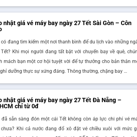
 nhật giá vé máy bay ngày 27 Tết Sài Gòn – Côn
o
 có đang tìm kiếm một nơi thanh bình để du lịch vào những ng
 Tết? Khi mọi người đang tất bật với chuyến bay về quê, chú
h mách bạn một cơ hội tuyệt vời để tự thưởng cho bản thân m
nghỉ dưỡng thực sự xứng đáng. Thông thường, chặng bay …
 nhật giá vé máy bay ngày 27 Tết Đà Nẵng –
.HCM chỉ từ 0đ
 đã sẵn sàng đón một cái Tết không còn áp lực chi phí vé m
 chưa? Khi cả nước đang đổ xô đặt vé chiều xuôi với mức g