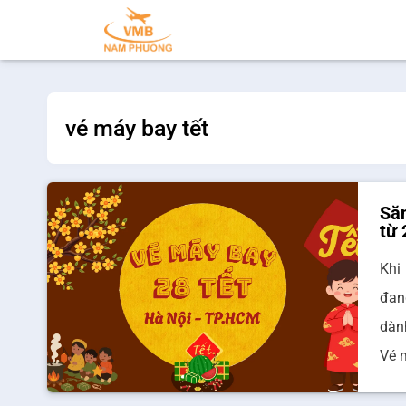
vé máy bay tết
Săn
từ
Khi
đan
dàn
Vé 