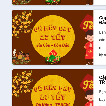
Cập
Đả
Bạn
cận
mìn
kỳ 
Cập
TP
Bạn
bay