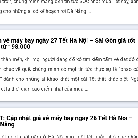
ên trời”, chúng mình mang đến tin tức SỐC nhất mùa Tết này, dà
ng cho những ai có kế hoạch rời Đà Nẵng …
 vé máy bay ngày 27 Tết Hà Nội – Sài Gòn giá tốt
 từ 198.000
 thân mến, khi mọi người đang đổ xô tìm kiếm tấm vé đắt đỏ 
n chúc về quê, chúng mình có một tin tức thực sự là “phao c
h” dành cho những ai khao khát một cái Tết thật khác biệt! Ng
Tết là thời gian cao điểm nhất của mùa …
: Cập nhật giá vé máy bay ngày 26 Tết Hà Nội –
 Nẵng
 rét ngọt cuối năm ở Hà Nội như một lời nhắc nhở nhẹ nhà