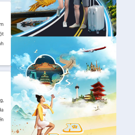
ăm
ột
nh
g,
da
ến