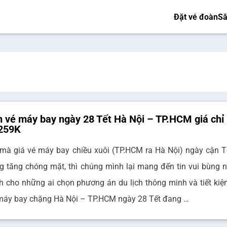
Đặt vé đoàn
Să
 vé máy bay ngày 28 Tết Hà Nội – TP.HCM giá chỉ
 259K
 mà giá vé máy bay chiều xuôi (TP.HCM ra Hà Nội) ngày cận T
g tăng chóng mặt, thì chúng mình lại mang đến tin vui bùng n
h cho những ai chọn phương án du lịch thông minh và tiết kiệ
máy bay chặng Hà Nội – TP.HCM ngày 28 Tết đang …