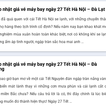
 nhật giá vé máy bay ngày 27 Tết Hà Nội – Đà Lạt
 đã quá quen với cái Tết Hà Nội se lạnh, với những chuyến th
 họ hàng theo lịch trình cố định? Nếu năm nay bạn khao khát m
i nghiệm mùa xuân hoàn toàn khác biệt, nơi có không khí se lạ
ng ấm áp tình người, ngập tràn sắc hoa mai anh …
 nhật giá vé máy bay ngày 27 Tết Hà Nội – Đà
ng
bao giờ bạn mơ về một cái Tết Nguyên đán ngập tràn nắng vàn
 biển mát lành thay vì những cơn mưa phùn và cái lạnh cắt 
 miền Bắc chưa? Nếu câu trả lời là có, thì đây chính là lúc bi
g muốn đó thành hiện thực! Ngày 27 Tết …