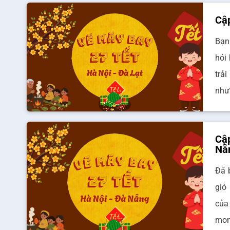
Cập
Bạn
hỏi
trả
như
Cập
Nẵ
Đã 
gió
của
mon