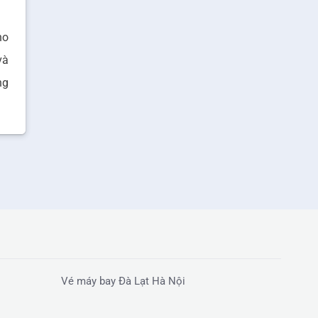
ho
và
ng
Vé máy bay Đà Lạt Hà Nội