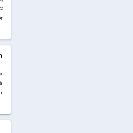
xa
ôn
n
áo
ài
âm