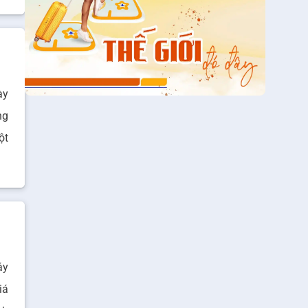
ày
ng
ột
áy
iá