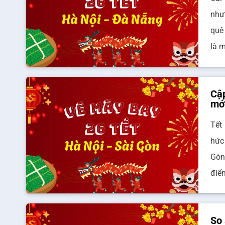
như
quê
là 
Cập
mớ
Tết
hức
Gòn
điể
So 