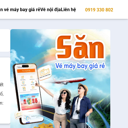
n vé máy bay giá rẻ
Vé nội địa
Liên hệ
0919 330 802
ết
ổ,
m: