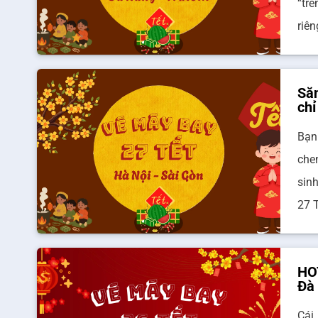
“tr
riê
Săn
chỉ
Bạn
che
sin
27 
HOT
Đà
Cái