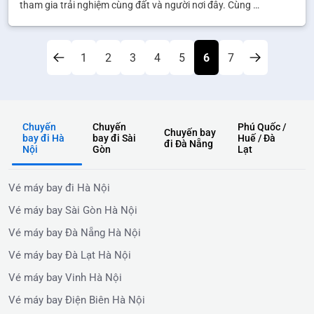
tham gia trải nghiệm cùng đất và người nơi đây. Cùng …
1
2
3
4
5
6
7
Chuyến
Chuyến
Phú Quốc /
Chuyến bay
bay đi Hà
bay đi Sài
Huế / Đà
đi Đà Nẵng
Nội
Gòn
Lạt
Vé máy bay đi Hà Nội
Vé máy bay Sài Gòn Hà Nội
Vé máy bay Đà Nẵng Hà Nội
Vé máy bay Đà Lạt Hà Nội
Vé máy bay Vinh Hà Nội
Vé máy bay Điện Biên Hà Nội