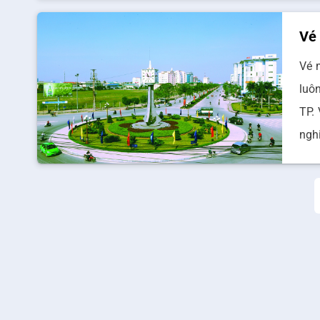
Vé 
Vé 
luô
TP.
ngh