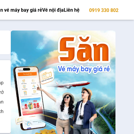
n vé máy bay giá rẻ
Vé nội địa
Liên hệ
0919 330 802
áp
rở
an
ch