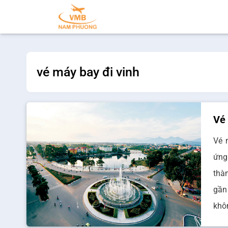
vé máy bay đi vinh
Vé 
Vé 
ứng
thà
gần
khô