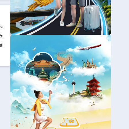
và
ến
ải