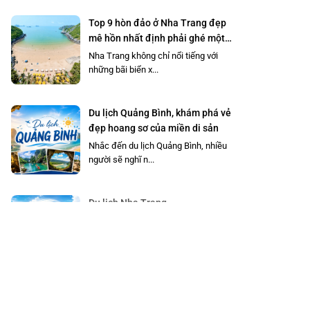
Top 9 hòn đảo ở Nha Trang đẹp
mê hồn nhất định phải ghé một
lần
Nha Trang không chỉ nổi tiếng với
những bãi biển x...
Du lịch Quảng Bình, khám phá vẻ
đẹp hoang sơ của miền di sản
Nhắc đến du lịch Quảng Bình, nhiều
người sẽ nghĩ n...
Du lịch Nha Trang
Nha Trang là thành phố biển xinh đẹp
của miền Trun...
Du lịch Đăk Lăk, khám phá văn
hóa cồng chiêng