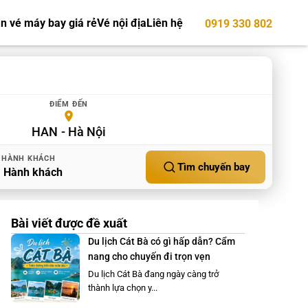
n vé máy bay giá rẻ
Vé nội địa
Liên hệ
0919 330 802
ĐIỂM ĐẾN
HAN
Hà Nội
HÀNH KHÁCH
Tìm chuyến bay
1
Hành khách
Bài viết được đề xuất
Du lịch Cát Bà có gì hấp dẫn? Cẩm
nang cho chuyến đi trọn vẹn
Du lịch Cát Bà đang ngày càng trở
thành lựa chọn y...