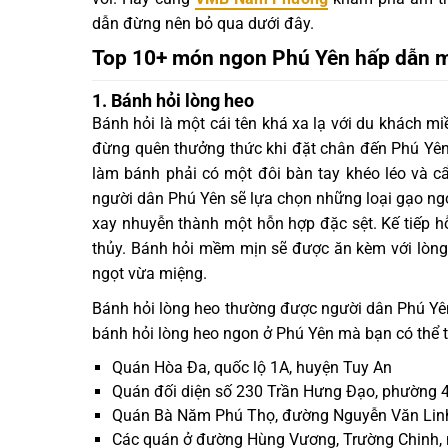
dẫn đừng nên bỏ qua dưới đây.
Top 10+ món ngon Phú Yên hấp dẫn 
1. Bánh hỏi lòng heo
Bánh hỏi là một cái tên khá xa lạ với du khách 
đừng quên thưởng thức khi đặt chân đến Phú Yê
làm bánh phải có một đôi bàn tay khéo léo và cẩ
người dân Phú Yên sẽ lựa chọn những loại gạo n
xay nhuyễn thành một hỗn hợp đặc sệt. Kế tiếp h
thủy. Bánh hỏi mềm mịn sẽ được ăn kèm với lòng
ngọt vừa miệng.
Bánh hỏi lòng heo thường được người dân Phú Y
bánh hỏi lòng heo ngon ở Phú Yên mà bạn có thể t
Quán Hòa Đa, quốc lộ 1A, huyện Tuy An
Quán đối diện số 230 Trần Hưng Đạo, phường 4
Quán Bà Năm Phú Thọ, đường Nguyễn Văn Linh
Các quán ở đường Hùng Vương, Trường Chinh, n