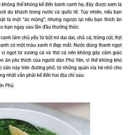
 không thể không kể đến bánh canh hẹ, đây được xem là
với du khách trong nước và quốc tế. Tuy nhiên, nếu bạn
hật là một “ác mộng”, nhưng ngược lại nếu bạn thích ăn
ho bạn ngay sau lần đầu thưởng thức.
nh làm chủ yếu từ bột mì dai dai, chả cá, trứng cút, thịt
nh canh có một màu xanh rì đẹp mắt. Nước dùng thanh ngọt
y vị ngọt từ xương cá và thịt cá nên không gây cảm giác
n ăn yêu thích của người dân Phú Yên, vì thế không khó
 sản này trên đường phố, từ những quán vỉa hè nhỏ cho
ng nhất vẫn phải kể đến hai địa chỉ sau:
ên Phủ