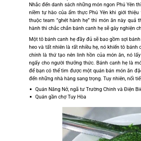
Nhắc đến danh sách những món ngon Phú Yên thì
niềm tự hào của ẩm thực Phú Yên khi giới thiệu 
thuộc team “ghét hành hẹ” thì món ăn này quả t
hành thì chắc chắn bánh canh hẹ sẽ gây nghiện c
Một tô bánh canh hẹ đầy đủ sẽ bao gồm sợi bánh ca
heo và tất nhiên là rất nhiều hẹ, nó khiến tô bá
chính là thứ tạo nên linh hồn của món ăn, nó lấ
ngấy cho người thưởng thức. Bánh canh hẹ là mó
để bạn có thể tìm được một quán bán món ăn đặc
đến những nhà hàng sang trọng. Tuy nhiên, nổi tiế
Quán Năng Nở, ngã tư Trường Chinh và Điện Bi
Quán gần chợ Tuy Hòa