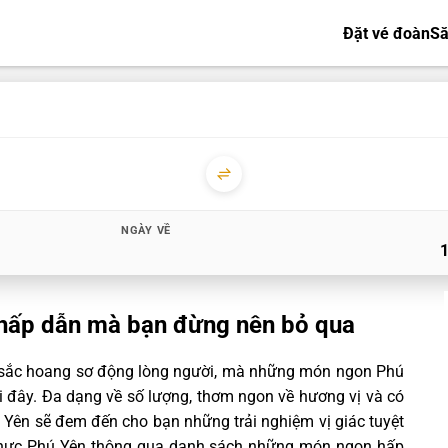
Đặt vé đoàn
Să
NGÀY VỀ
hấp dẫn mà bạn đừng nên bỏ qua
 sắc hoang sơ động lòng người, mà những món ngon Phú
ơi đây. Đa dạng về số lượng, thơm ngon về hương vị và có
Yên sẽ đem đến cho bạn những trải nghiệm vị giác tuyệt
hực Phú Yên thông qua danh sách những món ngon hấp