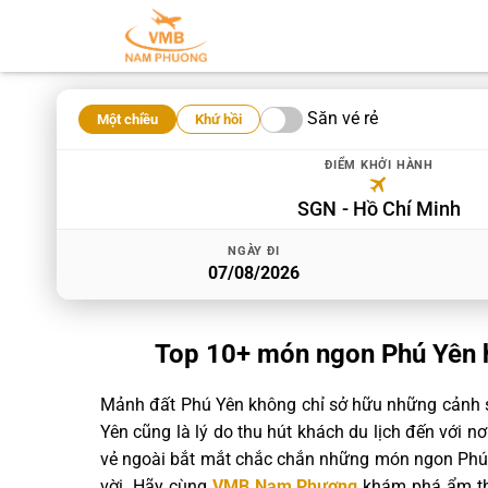
Săn vé rẻ
Một chiều
Khứ hồi
ĐIỂM KHỞI HÀNH
SGN
Hồ Chí Minh
NGÀY ĐI
Top 10+ món ngon Phú Yên 
Mảnh đất Phú Yên không chỉ sở hữu những cảnh
Yên cũng là lý do thu hút khách du lịch đến với n
vẻ ngoài bắt mắt chắc chắn những món ngon Phú 
vời. Hãy cùng
VMB Nam Phương
khám phá ẩm t