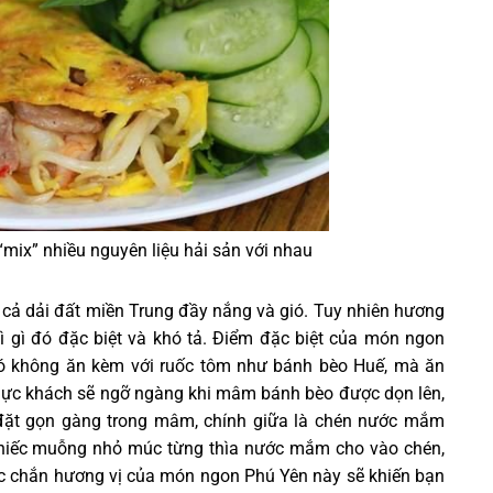
mix” nhiều nguyên liệu hải sản với nhau
 cả dải đất miền Trung đầy nắng và gió. Tuy nhiên hương
 gì đó đặc biệt và khó tả. Điểm đặc biệt của món ngon
nó không ăn kèm với ruốc tôm như bánh bèo Huế, mà ăn
hực khách sẽ ngỡ ngàng khi mâm bánh bèo được dọn lên,
ặt gọn gàng trong mâm, chính giữa là chén nước mắm
chiếc muỗng nhỏ múc từng thìa nước mắm cho vào chén,
ắc chắn hương vị của món ngon Phú Yên này sẽ khiến bạn