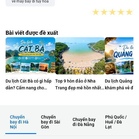
vé máy bay đi tuy hòa
★
★
★
★
★
Bài viết được đề xuất
Du lịch Cát Bà có gì hấp
Top 9 hòn đảo ở Nha
Du lịch Quảng Bì
dẫn? Cẩm nang cho
Trang đẹp mê hồn nhất
khám phá vẻ đẹp
chuyến đi trọn vẹn
định phải ghé một lần
sơ của miền di s
Chuyến
Chuyến
Phú Quốc /
Chuyến bay
bay đi Hà
bay đi Sài
Huế / Đà
đi Đà Nẵng
Nội
Gòn
Lạt