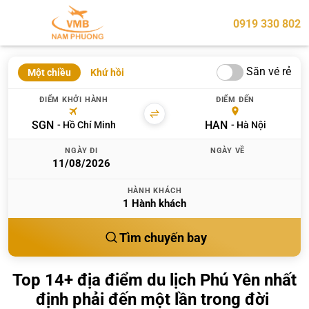
0919 330 802
Săn vé rẻ
Một chiều
Khứ hồi
ĐIỂM KHỞI HÀNH
ĐIỂM ĐẾN
SGN
HAN
Hồ Chí Minh
Hà Nội
NGÀY ĐI
NGÀY VỀ
HÀNH KHÁCH
1
Hành khách
Tìm chuyến bay
Top 14+ địa điểm du lịch Phú Yên nhất
định phải đến một lần trong đời