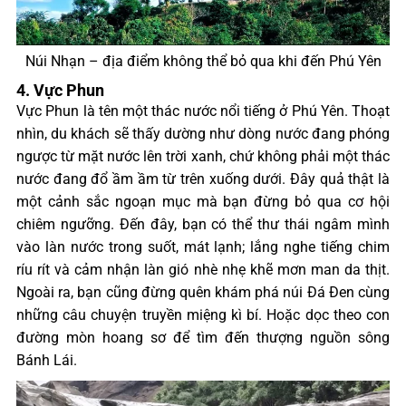
Núi Nhạn – địa điểm không thể bỏ qua khi đến Phú Yên
4. Vực Phun
Vực Phun là tên một thác nước nổi tiếng ở Phú Yên. Thoạt
nhìn, du khách sẽ thấy dường như dòng nước đang phóng
ngược từ mặt nước lên trời xanh, chứ không phải một thác
nước đang đổ ầm ầm từ trên xuống dưới. Đây quả thật là
một cảnh sắc ngoạn mục mà bạn đừng bỏ qua cơ hội
chiêm ngưỡng. Đến đây, bạn có thể thư thái ngâm mình
vào làn nước trong suốt, mát lạnh; lắng nghe tiếng chim
ríu rít và cảm nhận làn gió nhè nhẹ khẽ mơn man da thịt.
Ngoài ra, bạn cũng đừng quên khám phá núi Đá Đen cùng
những câu chuyện truyền miệng kì bí. Hoặc dọc theo con
đường mòn hoang sơ để tìm đến thượng nguồn sông
Bánh Lái.