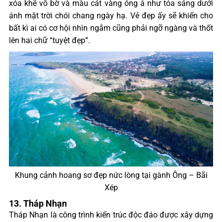
xóa khẽ vỗ bờ và màu cát vàng óng ả như tỏa sáng dưới
ánh mặt trời chói chang ngày hạ. Vẻ đẹp ấy sẽ khiến cho
bất kì ai có cơ hội nhìn ngắm cũng phải ngỡ ngàng và thốt
lên hai chữ “tuyệt đẹp”.
Khung cảnh hoang sơ đẹp nức lòng tại gành Ông – Bãi
Xép
13. Tháp Nhạn
Tháp Nhạn là công trình kiến trúc độc đáo được xây dựng