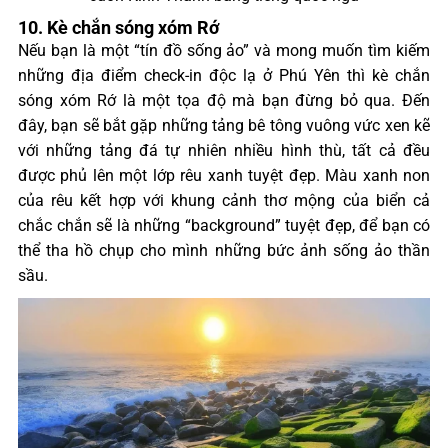
10. Kè chắn sóng xóm Rớ
Nếu bạn là một “tín đồ sống ảo” và mong muốn tìm kiếm
những địa điểm check-in độc lạ ở Phú Yên thì kè chắn
sóng xóm Rớ là một tọa độ mà bạn đừng bỏ qua. Đến
đây, bạn sẽ bắt gặp những tảng bê tông vuông vức xen kẽ
với những tảng đá tự nhiên nhiều hình thù, tất cả đều
được phủ lên một lớp rêu xanh tuyệt đẹp. Màu xanh non
của rêu kết hợp với khung cảnh thơ mộng của biển cả
chắc chắn sẽ là những “background” tuyệt đẹp, để bạn có
thể tha hồ chụp cho mình những bức ảnh sống ảo thần
sầu.