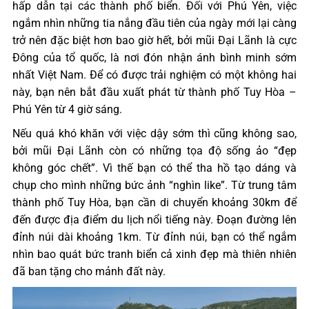
hấp dẫn tại các thành phố biển. Đối với Phú Yên, việc
ngắm nhìn những tia nắng đầu tiên của ngày mới lại càng
trở nên đặc biệt hơn bao giờ hết, bởi mũi Đại Lãnh là cực
Đông của tổ quốc, là nơi đón nhận ánh bình minh sớm
nhất Việt Nam. Để có được trải nghiệm có một không hai
này, bạn nên bắt đầu xuất phát từ thành phố Tuy Hòa –
Phú Yên từ 4 giờ sáng.
Nếu quá khó khăn với việc dậy sớm thì cũng không sao,
bởi mũi Đại Lãnh còn có những tọa độ sống ảo “đẹp
không góc chết”. Vì thế bạn có thể tha hồ tạo dáng và
chụp cho mình những bức ảnh “nghìn like”. Từ trung tâm
thành phố Tuy Hòa, bạn cần di chuyển khoảng 30km để
đến được địa điểm du lịch nổi tiếng này. Đoạn đường lên
đỉnh núi dài khoảng 1km. Từ đỉnh núi, bạn có thể ngắm
nhìn bao quát bức tranh biển cả xinh đẹp mà thiên nhiên
đã ban tặng cho mảnh đất này.