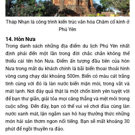
Tháp Nhạn là công trình kiến trúc văn hóa Chăm cổ kính ở
Phú Yên
14. Hòn Nưa
Trong danh sách những địa điểm du lịch Phú Yên nhất
định phải đến một lần trong đời chắc chắn không thể
thiếu cái tên hòn Nưa. Điểm ấn tượng đầu tiên của hòn
Nưa trong mắt du khách chính là bãi biển thoai thoải hình
vòng cung chạy dài khoảng 500m. Biển có màu cát trắng
tinh cùng với đó là làn nước biển mặn mòi, trong vắt và
mát lạnh. Nơi đây quả thật là một chốn bình yên tuyệt vời
để bạn thư giãn, giải tỏa mọi căng thẳng và mệt mỏi trong
cuộc sống. Đến đây, bạn có thể vui vẻ chơi đùa cùng làn
nước xanh mát, lặn ngắm san hô hay thưởng thức những
món hải sản thơm ngon nổi tiếng. Bạn sẽ mất khoảng 30
phút để ngồi thuyền ra đảo.