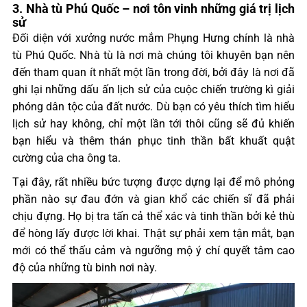
3. Nhà tù Phú Quốc – nơi tôn vinh những giá trị lịch
sử
Đối diện với xưởng nước mắm Phụng Hưng chính là nhà
tù Phú Quốc. Nhà tù là nơi mà chúng tôi khuyên bạn nên
đến tham quan ít nhất một lần trong đời, bởi đây là nơi đã
ghi lại những dấu ấn lịch sử của cuộc chiến trường kì giải
phóng dân tộc của đất nước. Dù bạn có yêu thích tìm hiểu
lịch sử hay không, chỉ một lần tới thôi cũng sẽ đủ khiến
bạn hiểu và thêm thán phục tinh thần bất khuất quật
cường của cha ông ta.
Tại đây, rất nhiều bức tượng được dựng lại để mô phỏng
phần nào sự đau đớn và gian khổ các chiến sĩ đã phải
chịu đựng. Họ bị tra tấn cả thể xác và tinh thần bởi kẻ thù
để hòng lấy được lời khai. Thật sự phải xem tận mắt, bạn
mới có thể thấu cảm và ngưỡng mộ ý chí quyết tâm cao
độ của những tù binh nơi này.