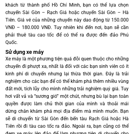
khách từ thành phố Hồ Chí Minh, bạn có thể lựa chọn
chuyến Sài Gòn – Rạch Giá hoặc chuyến Sài Gòn – Hà
Tiên. Giá vé của những chuyến này dao động từ 150.000
VNĐ – 180.000 VNĐ. Tuy nhiên khi đến nơi, bạn sẽ cần
phải thuê tàu cao tốc để có thể ra được đến đảo Phú
Quốc.
Sử dụng xe máy
Xe máy là một phương tiện quá đỗi quen thuộc cho những
chuyến đi phượt xa, nhất là đối với các bạn sinh viên có ít
kinh phí di chuyển nhưng lại thừa thời gian. Đây là trải
nghiệm cho các bạn để có thể khám phá thêm nhiều vùng
đất mới, tích lũy cho mình những trải nghiệm quý giá. Tuy
hơi vất vả và “sương gió” một chút, nhưng bù lại bạn toàn
quyền được làm chủ thời gian của mình và thoải mái
dừng chân khám phá mọi địa điểm mà mình muốn. Bạn
sẽ di chuyển từ Sài Gòn đến bến tàu Rạch Giá hoặc Hà
Tiên rồi đi tàu cao tốc ra đảo. Ngoài ra, bạn cũng có thể
đem xe máy lên đảo để làm phương tiện di chuyển cho