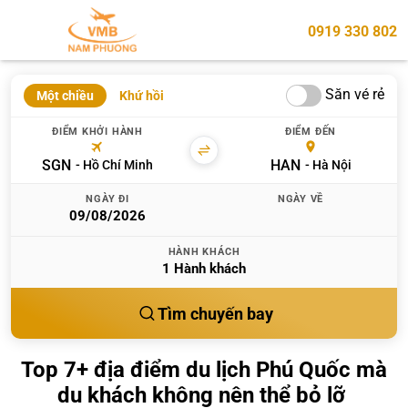
0919 330 802
Săn vé rẻ
Một chiều
Khứ hồi
ĐIỂM KHỞI HÀNH
ĐIỂM ĐẾN
SGN
HAN
Hồ Chí Minh
Hà Nội
NGÀY ĐI
NGÀY VỀ
HÀNH KHÁCH
1
Hành khách
Tìm chuyến bay
Top 7+ địa điểm du lịch Phú Quốc mà
du khách không nên thể bỏ lỡ