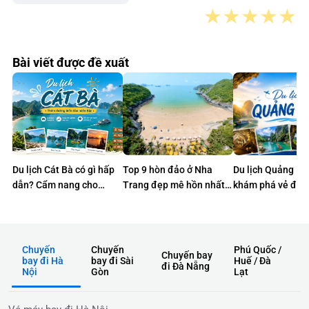
★
★
★
★
★
Bài viết được đề xuất
Du lịch Cát Bà có gì hấp
Top 9 hòn đảo ở Nha
Du lịch Quảng Bì
dẫn? Cẩm nang cho
Trang đẹp mê hồn nhất
khám phá vẻ đẹp
chuyến đi trọn vẹn
định phải ghé một lần
sơ của miền di s
Chuyến
Chuyến
Phú Quốc /
Chuyến bay
bay đi Hà
bay đi Sài
Huế / Đà
đi Đà Nẵng
Nội
Gòn
Lạt