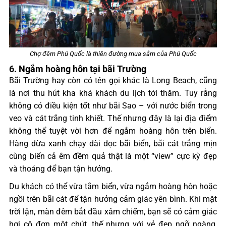
Chợ đêm Phú Quốc là thiên đường mua sắm của Phú Quốc
6. Ngắm hoàng hôn tại bãi Trường
Bãi Trường hay còn có tên gọi khác là Long Beach, cũng
là nơi thu hút kha khá khách du lịch tới thăm. Tuy rằng
không có điều kiện tốt như bãi Sao – với nước biển trong
veo và cát trắng tinh khiết. Thế nhưng đây là lại địa điểm
không thể tuyệt vời hơn để ngắm hoàng hôn trên biển.
Hàng dừa xanh chạy dài dọc bãi biển, bãi cát trắng mịn
cùng biển cả êm đềm quả thật là một “view” cực kỳ đẹp
và thoáng để bạn tận hưởng.
Du khách có thể vừa tắm biển, vừa ngắm hoàng hôn hoặc
ngồi trên bãi cát để tận hưởng cảm giác yên bình. Khi mặt
trời lặn, màn đêm bắt đầu xâm chiếm, bạn sẽ có cảm giác
hơi cô đơn một chút, thế nhưng với vẻ đẹp ngỡ ngàng,