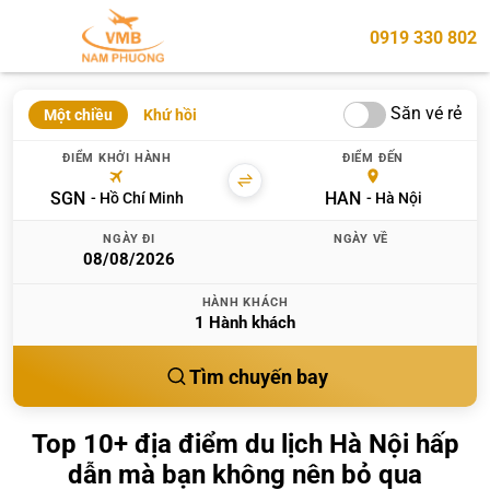
0919 330 802
Săn vé rẻ
Một chiều
Khứ hồi
ĐIỂM KHỞI HÀNH
ĐIỂM ĐẾN
SGN
HAN
Hồ Chí Minh
Hà Nội
NGÀY ĐI
NGÀY VỀ
HÀNH KHÁCH
1
Hành khách
Tìm chuyến bay
Top 10+ địa điểm du lịch Hà Nội hấp
dẫn mà bạn không nên bỏ qua