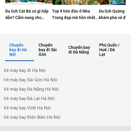
Du lịch Cát Bà có gì hấp
Top 9 hòn đảo ở Nha
Du lịch Quảng Bì
dẫn? Cẩm nang cho
Trang đẹp mê hồn nhất
khám phá vẻ đẹp
chuyến đi trọn vẹn
định phải ghé một lần
sơ của miền di s
Chuyến
Chuyến
Phú Quốc /
Chuyến bay
bay đi Hà
bay đi Sài
Huế / Đà
đi Đà Nẵng
Nội
Gòn
Lạt
Vé máy bay đi Hà Nội
Vé máy bay Sài Gòn Hà Nội
Vé máy bay Đà Nẵng Hà Nội
Vé máy bay Đà Lạt Hà Nội
Vé máy bay Vinh Hà Nội
Vé máy bay Điện Biên Hà Nội